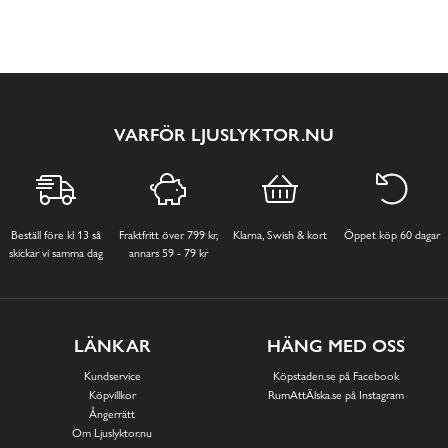
VARFÖR LJUSLYKTOR.NU
Beställ före kl 13 så
Fraktfritt över 799 kr,
Klarna, Swish & kort
Öppet köp 60 dagar
skickar vi samma dag
annars 59 - 79 kr
LÄNKAR
HÄNG MED OSS
Kundservice
Köpstaden.se på Facebook
Köpvillkor
RumAttÄlska.se på Instagram
Ångerrätt
Om Ljuslyktor.nu