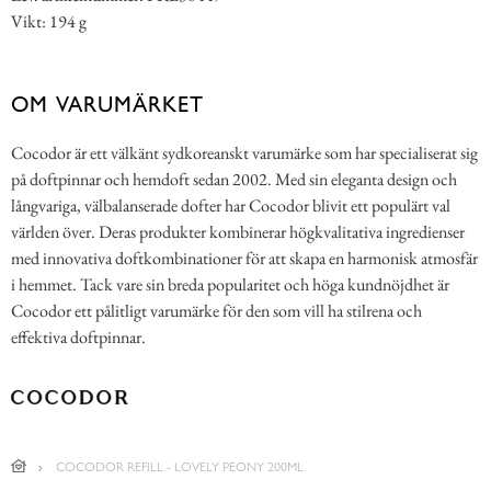
Vikt: 194 g
OM VARUMÄRKET
Cocodor är ett välkänt sydkoreanskt varumärke som har specialiserat sig
på doftpinnar och hemdoft sedan 2002. Med sin eleganta design och
långvariga, välbalanserade dofter har Cocodor blivit ett populärt val
världen över. Deras produkter kombinerar högkvalitativa ingredienser
med innovativa doftkombinationer för att skapa en harmonisk atmosfär
i hemmet. Tack vare sin breda popularitet och höga kundnöjdhet är
Cocodor ett pålitligt varumärke för den som vill ha stilrena och
effektiva doftpinnar.
COCODOR REFILL - LOVELY PEONY 200ML