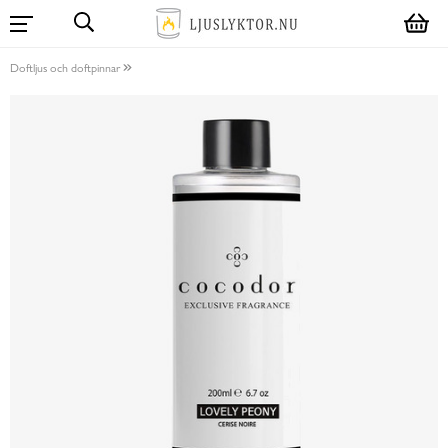
Doftljus och doftpinnar