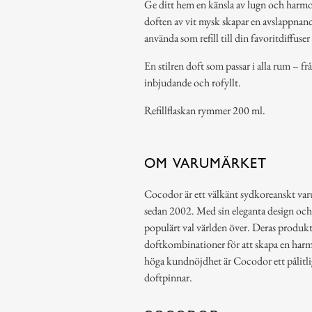
Ge ditt hem en känsla av lugn och har
doften av vit mysk skapar en avslappnand
använda som refill till din favoritdiffuse
En stilren doft som passar i alla rum – 
inbjudande och rofyllt.
Refillflaskan rymmer 200 ml.
OM VARUMÄRKET
Cocodor är ett välkänt sydkoreanskt var
sedan 2002. Med sin eleganta design och 
populärt val världen över. Deras produk
doftkombinationer för att skapa en harm
höga kundnöjdhet är Cocodor ett pålitlig
doftpinnar.