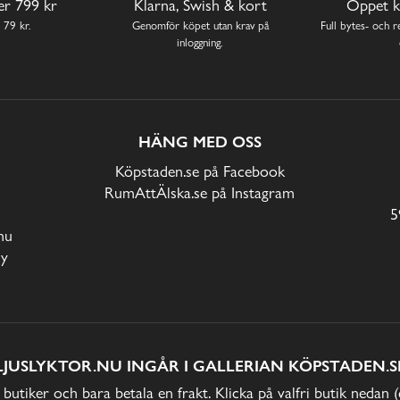
ver 799 kr
Klarna, Swish & kort
Öppet k
 79 kr.
Genomför köpet utan krav på
Full bytes- och re
inloggning.
HÄNG MED OSS
Köpstaden.se på Facebook
RumAttÄlska.se på Instagram
5
nu
cy
LJUSLYKTOR.NU INGÅR I GALLERIAN KÖPSTADEN.S
 butiker och bara betala en frakt. Klicka på valfri butik nedan 