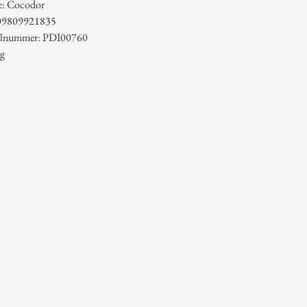
e: Cocodor
09809921835
kelnummer: PDI00760
 g