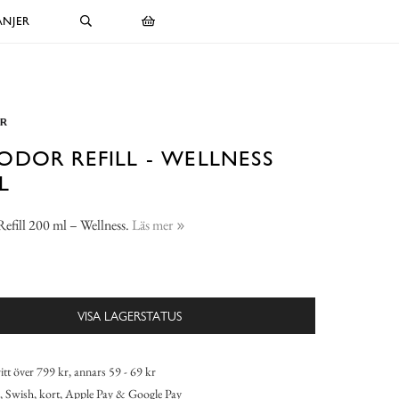
NJER
DOR REFILL - WELLNESS
L
efill 200 ml – Wellness.
Läs mer
VISA LAGERSTATUS
itt över 799 kr, annars 59 - 69 kr
 Swish, kort, Apple Pay & Google Pay