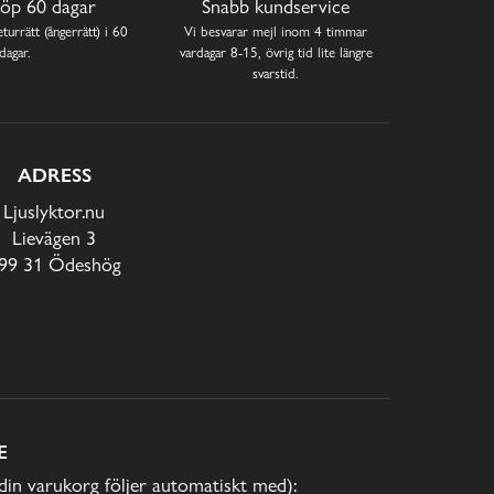
öp 60 dagar
Snabb kundservice
turrätt (ångerrätt) i 60
Vi besvarar mejl inom 4 timmar
dagar.
vardagar 8-15, övrig tid lite längre
svarstid.
ADRESS
Ljuslyktor.nu
Lievägen 3
99 31 Ödeshög
E
(din varukorg följer automatiskt med):