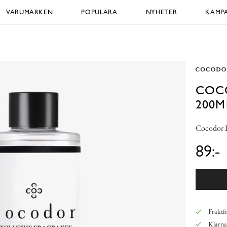
VARUMÄRKEN
POPULÄRA
NYHETER
KAMPA
COCO
200M
Cocodor R
89:-
Fraktfr
Klarna,