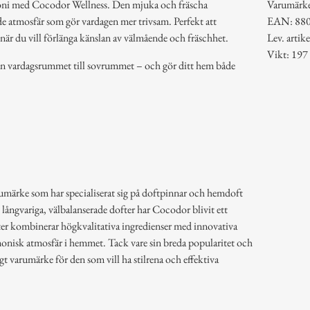
moni med Cocodor Wellness. Den mjuka och fräscha
Varumärk
e atmosfär som gör vardagen mer trivsam. Perfekt att
EAN: 88
r när du vill förlänga känslan av välmående och fräschhet.
Lev. arti
Vikt: 197
från vardagsrummet till sovrummet – och gör ditt hem både
umärke som har specialiserat sig på doftpinnar och hemdoft
långvariga, välbalanserade dofter har Cocodor blivit ett
ter kombinerar högkvalitativa ingredienser med innovativa
onisk atmosfär i hemmet. Tack vare sin breda popularitet och
t varumärke för den som vill ha stilrena och effektiva