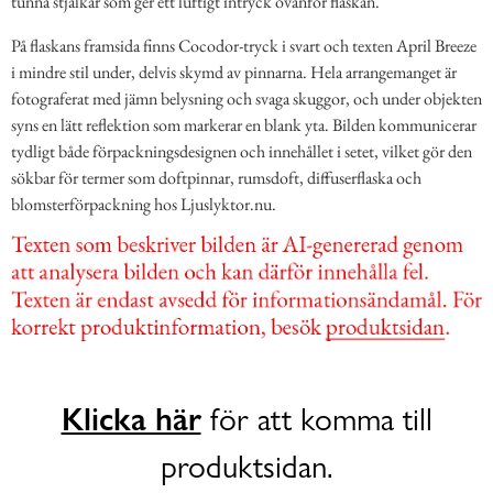
tunna stjälkar som ger ett luftigt intryck ovanför flaskan.
På flaskans framsida finns Cocodor-tryck i svart och texten April Breeze
i mindre stil under, delvis skymd av pinnarna. Hela arrangemanget är
fotograferat med jämn belysning och svaga skuggor, och under objekten
syns en lätt reflektion som markerar en blank yta. Bilden kommunicerar
tydligt både förpackningsdesignen och innehållet i setet, vilket gör den
sökbar för termer som doftpinnar, rumsdoft, diffuserflaska och
blomsterförpackning hos Ljuslyktor.nu.
Klicka här
för att komma till
produktsidan.