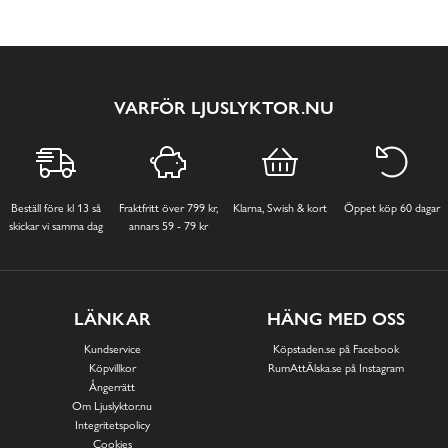
VARFÖR LJUSLYKTOR.NU
Beställ före kl 13 så
Fraktfritt över 799 kr,
Klarna, Swish & kort
Öppet köp 60 dagar
skickar vi samma dag
annars 59 - 79 kr
LÄNKAR
HÄNG MED OSS
Kundservice
Köpstaden.se på Facebook
Köpvillkor
RumAttÄlska.se på Instagram
Ångerrätt
Om Ljuslyktor.nu
Integritetspolicy
Cookies