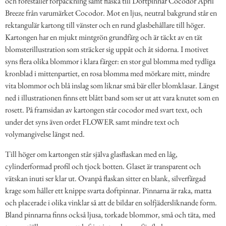
och föreställer förpackning samt flaska till Doftpinnar Cocodor April
Breeze från varumärket Cocodor. Mot en ljus, neutral bakgrund står en
rektangulär kartong till vänster och en rund glasbehållare till höger.
Kartongen har en mjukt mintgrön grundfärg och är täckt av en tät
blomsterillustration som sträcker sig uppåt och åt sidorna. I motivet
syns flera olika blommor i klara färger: en stor gul blomma med tydliga
kronblad i mittenpartiet, en rosa blomma med mörkare mitt, mindre
vita blommor och blå inslag som liknar små bär eller blomklasar. Längst
ned i illustrationen finns ett blått band som ser ut att vara knutet som en
rosett. På framsidan av kartongen står cocodor med svart text, och
under det syns även ordet FLOWER samt mindre text och
volymangivelse längst ned.
Till höger om kartongen står själva glasflaskan med en låg,
cylinderformad profil och tjock botten. Glaset är transparent och
vätskan inuti ser klar ut. Ovanpå flaskan sitter en blank, silverfärgad
krage som håller ett knippe svarta doftpinnar. Pinnarna är raka, matta
och placerade i olika vinklar så att de bildar en solfjädersliknande form.
Bland pinnarna finns också ljusa, torkade blommor, små och täta, med