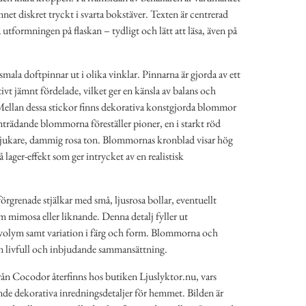
 diskret tryckt i svarta bokstäver. Texten är centrerad
utformningen på flaskan – tydligt och lätt att läsa, även på
smala doftpinnar ut i olika vinklar. Pinnarna är gjorda av ett
ativt jämnt fördelade, vilket ger en känsla av balans och
Mellan dessa stickor finns dekorativa konstgjorda blommor
mträdande blommorna föreställer pioner, en i starkt röd
mjukare, dammig rosa ton. Blommornas kronblad visar hög
lager-effekt som ger intrycket av en realistisk
rgrenade stjälkar med små, ljusrosa bollar, eventuellt
 mimosa eller liknande. Denna detalj fyller ut
volym samt variation i färg och form. Blommorna och
n livfull och inbjudande sammansättning.
ån Cocodor återfinns hos butiken Ljuslyktor.nu, vars
nde dekorativa inredningsdetaljer för hemmet. Bilden är