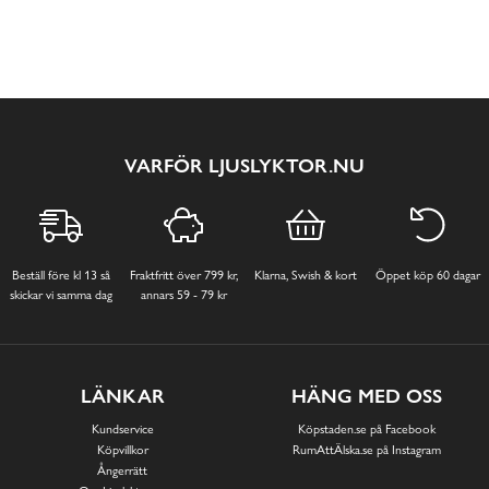
VARFÖR LJUSLYKTOR.NU
Beställ före kl 13 så
Fraktfritt över 799 kr,
Klarna, Swish & kort
Öppet köp 60 dagar
skickar vi samma dag
annars 59 - 79 kr
LÄNKAR
HÄNG MED OSS
Kundservice
Köpstaden.se på Facebook
Köpvillkor
RumAttÄlska.se på Instagram
Ångerrätt