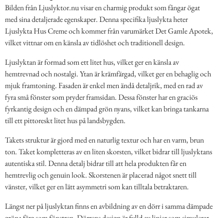
Bilden från Ljuslyktor.nu visar en charmig produkt som fångar ögat
med sina detaljerade egenskaper. Denna specifika ljuslykta heter
Ljuslykta Hus Creme och kommer från varumärket Det Gamle Apotek,
vilket vittnar om en känsla av tidlöshet och traditionell design.
Ljuslyktan är formad som ett litet hus, vilket ger en känsla av
hemtrevnad och nostalgi. Ytan är krämfärgad, vilket ger en behaglig och
mjuk framtoning. Fasaden är enkel men ändå detaljrik, med en rad av
fyra små fönster som pryder framsidan. Dessa fönster har en graciös
fyrkantig design och en dämpad grön nyans, vilket kan bringa tankarna
till ett pittoreskt litet hus på landsbygden.
Takets struktur är gjord med en naturlig textur och har en varm, brun
ton. Taket kompletteras av en liten skorsten, vilket bidrar till ljuslyktans
autentiska stil. Denna detalj bidrar till att hela produkten får en
hemtrevlig och genuin look. Skorstenen är placerad något snett till
vänster, vilket ger en lätt asymmetri som kan tilltala betraktaren.
Längst ner på ljuslyktan finns en avbildning av en dörr i samma dämpade
gröna färg som fönstren. Dörrens design är fylld av linjer som simulerar