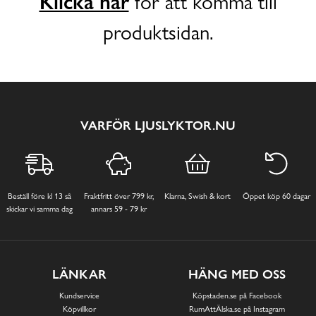
Klicka här
för att komma till
produktsidan.
VARFÖR LJUSLYKTOR.NU
Beställ före kl 13 så
Fraktfritt över 799 kr,
Klarna, Swish & kort
Öppet köp 60 dagar
skickar vi samma dag
annars 59 - 79 kr
LÄNKAR
HÄNG MED OSS
Kundservice
Köpstaden.se på Facebook
Köpvillkor
RumAttÄlska.se på Instagram