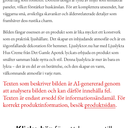
paneler, vilket förstärker huskänslan. För att komplettera utseendet, har
väggarna små, avsiktliga skavanker och åldersrelaterade detaljer som
framhäver dess rustika charm.
Bilden fångar essensen av en produkt som är lika mycket ett konstverk
som en praktisk ljushållare. Det skapar en inbjudande atmosfär och är en
iögonfallande dekoration för hemmet. Ljuslyktor.nu har med Ljuslykta
Hus Creme från Det Gamle Apotek lyckats erbjuda en produkt som
smälter samman både nytta och stil. Denna ljuslykta är mer än bara en
lykta – det är en del av en berättelse, och den skapar en varm,
välkomnande atmosfär i varje rum.