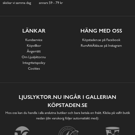
skickar vi samma dag
annars 59 - 79 kr
LÄNKAR
HÄNG MED OSS
Kundservice
Köpstaden.se på Facebook
Köpvillkor
RumAttÄlska.se på Instagram
Ångerrätt
Om Ljuslyktor.nu
Integritetspolicy
Cookies
LJUSLYKTOR.NU INGÅR I GALLERIAN
KÖPSTADEN.SE
Hos oss kan du handla i alla anslutna butiker och bara betala en frakt. Klicka på valfri butik
nedan (din varukorg följer automatiskt med):