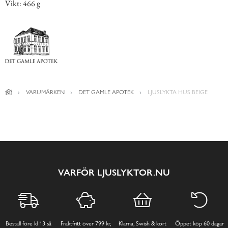
Vikt: 466 g
VARUMÄRKEN
DET GAMLE APOTEK
LJUSLYKTA HUS BEIGE
VARFÖR LJUSLYKTOR.NU
Beställ före kl 13 så
Fraktfritt över 799 kr,
Klarna, Swish & kort
Öppet köp 60 dagar