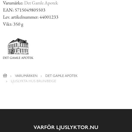
Varumärke:
Det Gamle Apotek
EAN: 5715049805503
Lev. artikelnummer: 44001233
Vikt: 350 g
VARUMÄRKEN
DET GAMLE APOTEK
LJUSLYKTA HUS BRUN/BEIGE
VARFÖR LJUSLYKTOR.NU