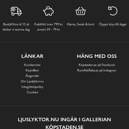
Beställ före kl 13 så
Fraktfritt över 799 kr,
Klarna, Swish & kort
Öppet köp 60 dagar
skickar vi samma dag
annars 59 - 79 kr
LÄNKAR
HÄNG MED OSS
Kundservice
Köpstaden.se på Facebook
Köpvillkor
RumAttÄlska.se på Instagram
Ångerrätt
Om Ljuslyktor.nu
Integritetspolicy
Cookies
LJUSLYKTOR.NU INGÅR I GALLERIAN
KÖPSTADEN.SE