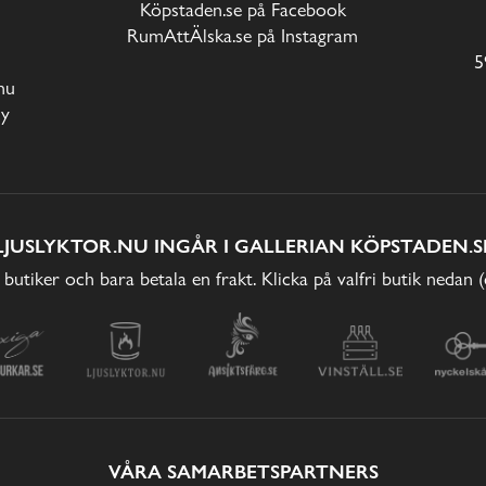
Köpstaden.se på Facebook
RumAttÄlska.se på Instagram
5
nu
cy
LJUSLYKTOR.NU INGÅR I GALLERIAN KÖPSTADEN.S
 butiker och bara betala en frakt. Klicka på valfri butik nedan 
VÅRA SAMARBETSPARTNERS