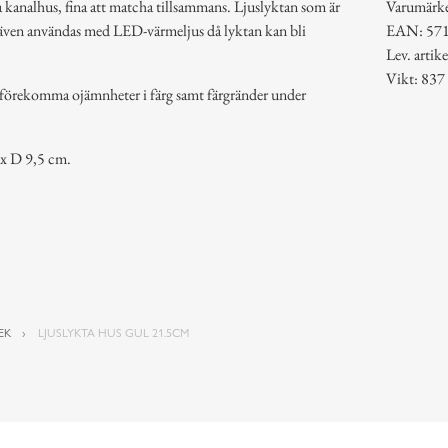
ka kanalhus, fina att matcha tillsammans. Ljuslyktan som är
Varumärk
 även användas med LED-värmeljus då lyktan kan bli
EAN: 57
Lev. arti
Vikt: 837
förekomma ojämnheter i färg samt färgränder under
 x D 9,5 cm.
EK
LJUSLYKTA HUS GUL 21.5CM