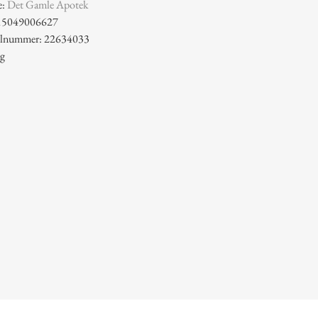
e:
Det Gamle Apotek
15049006627
kelnummer: 22634033
 g