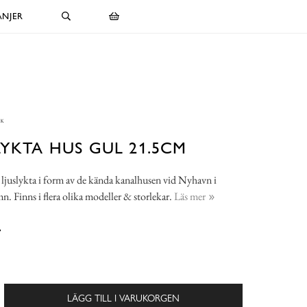
NJER
LYKTA HUS GUL 21.5CM
ljuslykta i form av de kända kanalhusen vid Nyhavn i
 Finns i flera olika modeller & storlekar.
Läs mer
-
LÄGG TILL I VARUKORGEN