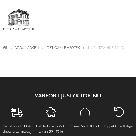
VARUMÄRKEN
DET GAMLE APOTEK
LJUSLYKTA HUS SAND
VARFÖR LJUSLYKTOR.NU
Beställ före kl 13 så
Fraktfritt över 799 kr,
Klarna, Swish & kort
Öppet köp 60 dagar
skickar vi samma dag
annars 59 - 79 kr