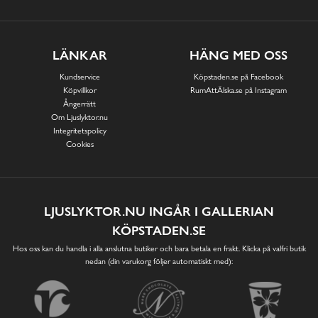
LÄNKAR
HÄNG MED OSS
Kundservice
Köpstaden.se på Facebook
Köpvillkor
RumAttÄlska.se på Instagram
Ångerrätt
Om Ljuslyktor.nu
Integritetspolicy
Cookies
LJUSLYKTOR.NU INGÅR I GALLERIAN
KÖPSTADEN.SE
Hos oss kan du handla i alla anslutna butiker och bara betala en frakt. Klicka på valfri butik
nedan (din varukorg följer automatiskt med):