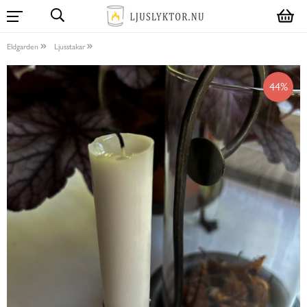
Eldgarden
Ljusstakar
44%