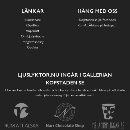
LÄNKAR
HÄNG MED OSS
Kundservice
Köpstaden.se på Facebook
Köpvillkor
RumAttÄlska.se på Instagram
Ångerrätt
Om Ljuslyktor.nu
Integritetspolicy
Cookies
LJUSLYKTOR.NU INGÅR I GALLERIAN
KÖPSTADEN.SE
Hos oss kan du handla i alla anslutna butiker och bara betala en frakt. Klicka på valfri butik
nedan (din varukorg följer automatiskt med):