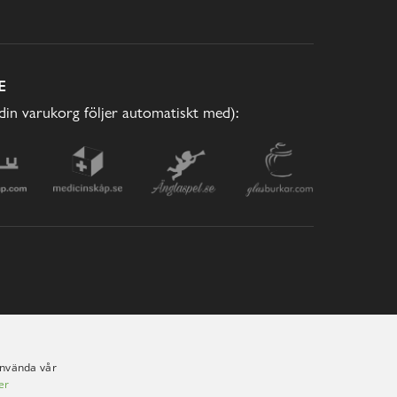
E
(din varukorg följer automatiskt med):
använda vår
er