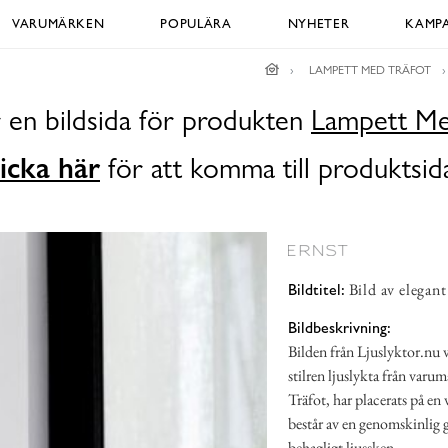
VARUMÄRKEN
POPULÄRA
NYHETER
KAMPA
LAMPETT MED TRÄFOT
 en bildsida för produkten
Lampett Me
icka här
för att komma till produktsid
Bild av elegant
Bildtitel:
Bildbeskrivning:
Bilden från Ljuslyktor.nu vi
stilren ljuslykta från var
Träfot, har placerats på en 
består av en genomskinlig gl
behagligt ljussken.