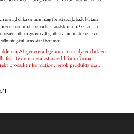
en mängd olika sammanhang för att spegla både lyktans
 kännetecknar produkterna hos Ljuslyktor.nu. Genom att
ntraster i bilden ges en tydlig bild av hur produkten kan
h stämningsfull atmosfär i hemmet.
an.