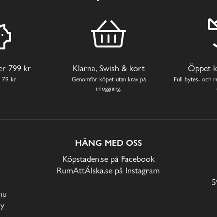
ver 799 kr
Klarna, Swish & kort
Öppet k
 79 kr.
Genomför köpet utan krav på
Full bytes- och re
inloggning.
HÄNG MED OSS
Köpstaden.se på Facebook
RumAttÄlska.se på Instagram
5
nu
cy