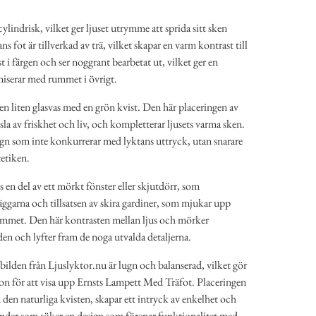
ylindrisk, vilket ger ljuset utrymme att sprida sitt sken
s fot är tillverkad av trä, vilket skapar en varm kontrast till
ust i färgen och ser noggrant bearbetat ut, vilket ger en
iserar med rummet i övrigt.
 en liten glasvas med en grön kvist. Den här placeringen av
nsla av friskhet och liv, och kompletterar ljusets varma sken.
ign som inte konkurrerar med lyktans uttryck, utan snarare
tetiken.
 en del av ett mörkt fönster eller skjutdörr, som
äggarna och tillsatsen av skira gardiner, som mjukar upp
ummet. Den här kontrasten mellan ljus och mörker
den och lyfter fram de noga utvalda detaljerna.
ilden från Ljuslyktor.nu är lugn och balanserad, vilket gör
ation för att visa upp Ernsts Lampett Med Träfot. Placeringen
den naturliga kvisten, skapar ett intryck av enkelhet och
under som söker en design som förenar funktionalitet med