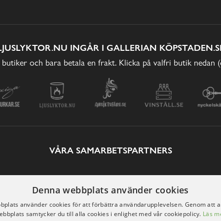
LJUSLYKTOR.NU INGÅR I GALLERIAN KÖPSTADEN.S
 butiker och bara betala en frakt. Klicka på valfri butik nedan 
VÅRA SAMARBETSPARTNERS
Denna webbplats använder cookies
plats använder cookies för att förbättra användarupplevelsen. Genom att 
ebbplats samtycker du till alla cookies i enlighet med vår cookiepolicy.
Läs m