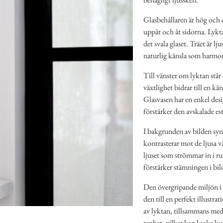
Glasbehållaren är hög och c
uppåt och åt sidorna. Lyktan
det svala glaset. Träet är lj
naturlig känsla som harmon
Till vänster om lyktan står
växtlighet bidrar till en kä
Glasvasen har en enkel des
förstärker den avskalade es
I bakgrunden av bilden syns
kontrasterar mot de ljusa v
ljuset som strömmar in i r
förstärker stämningen i bil
Den övergripande miljön i b
den till en perfekt illustr
av lyktan, tillsammans med 
renhet, vilket kan locka k