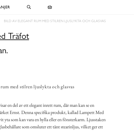
NJER
BILD AV ELEGANT RUM MED STILREN LJUSLYKTA OCH GLASVAS
d Träfot
an.
 rum med stilren ljuslykta och glasvas
sar en del av ett elegant inrett rum, där man kan se en
umärket Ernst. Denna specifika produkt, kallad Lampett Med
vit yta som kan vara en hylla eller en fönsterkarm. Ljusstaken
asbehållare som omsluter ett tänt stearinljus, vilket ger ett