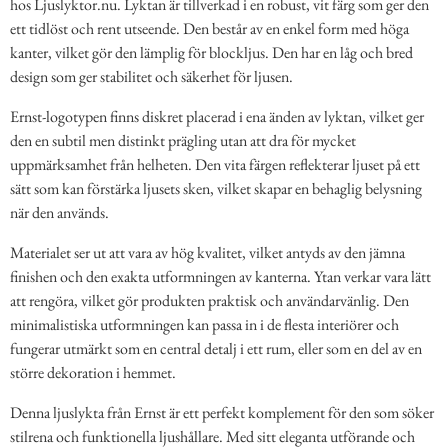
hos Ljuslyktor.nu. Lyktan är tillverkad i en robust, vit färg som ger den
ett tidlöst och rent utseende. Den består av en enkel form med höga
kanter, vilket gör den lämplig för blockljus. Den har en låg och bred
design som ger stabilitet och säkerhet för ljusen.
Ernst-logotypen finns diskret placerad i ena änden av lyktan, vilket ger
den en subtil men distinkt prägling utan att dra för mycket
uppmärksamhet från helheten. Den vita färgen reflekterar ljuset på ett
sätt som kan förstärka ljusets sken, vilket skapar en behaglig belysning
när den används.
Materialet ser ut att vara av hög kvalitet, vilket antyds av den jämna
finishen och den exakta utformningen av kanterna. Ytan verkar vara lätt
att rengöra, vilket gör produkten praktisk och användarvänlig. Den
minimalistiska utformningen kan passa in i de flesta interiörer och
fungerar utmärkt som en central detalj i ett rum, eller som en del av en
större dekoration i hemmet.
Denna ljuslykta från Ernst är ett perfekt komplement för den som söker
stilrena och funktionella ljushållare. Med sitt eleganta utförande och