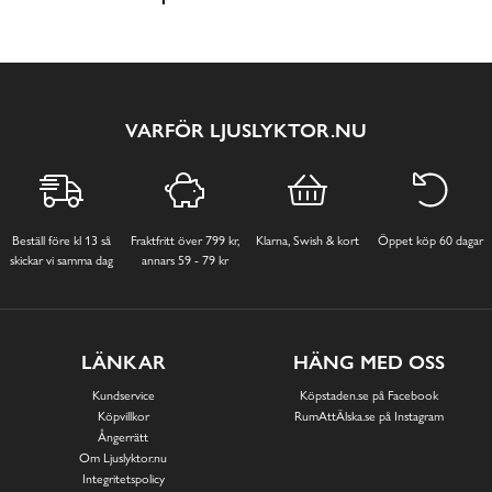
VARFÖR LJUSLYKTOR.NU
Beställ före kl 13 så
Fraktfritt över 799 kr,
Klarna, Swish & kort
Öppet köp 60 dagar
skickar vi samma dag
annars 59 - 79 kr
LÄNKAR
HÄNG MED OSS
Kundservice
Köpstaden.se på Facebook
Köpvillkor
RumAttÄlska.se på Instagram
Ångerrätt
Om Ljuslyktor.nu
Integritetspolicy