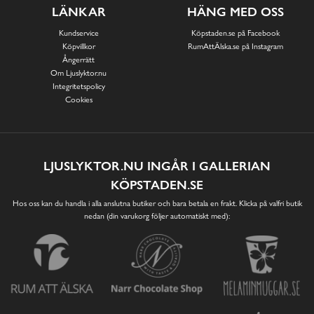
LÄNKAR
HÄNG MED OSS
Kundservice
Köpstaden.se på Facebook
Köpvillkor
RumAttÄlska.se på Instagram
Ångerrätt
Om Ljuslyktor.nu
Integritetspolicy
Cookies
LJUSLYKTOR.NU INGÅR I GALLERIAN
KÖPSTADEN.SE
Hos oss kan du handla i alla anslutna butiker och bara betala en frakt. Klicka på valfri butik
nedan (din varukorg följer automatiskt med):