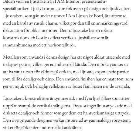
Bilden visar en ljusstake från I AM Interior, presenterad av
specialbutiken Ljuslyktor.nu, som fokuserar på design och ljuskvalitet.
Ljusstaken, som går under namnet I Am Ljusstake Bord, är utformad
med en känsla av rustik charm, vilket gör den till en anmärkningsvärd
dekoration för olika interiörer. Denna ljusstake har en robust
konstruktion och består av flera vertikala ljushållare som är
sammanbundna med ett horisontellt rör.
Metallen som används i denna design har ett något åldrat utseende med
inslag av patina, vilket ger en industriell känsla. Den mörka ytan ser ut
att ha varit utsatt för vädrets påverkan, med ljusare, exponerade partier
som tillför detaljer och djup. Den använda finishen har en matt ton, som
ger en mjuk och behaglig reflektion av ljuset från ljusen när de är tända.
Ljusstakens konstruktion är symmetrisk med fyra ljushållare som sitter
upprätt ovanpå de vertikala stängerna. Dessa stänger är utsmyckade med
diskreta detaljer och former som ger dem ett hantverksmässigt uttryck.
Den övergripande designen verkar inspirerad av gammaldags rörsystem,
vilket förstärker den industriella karaktären.