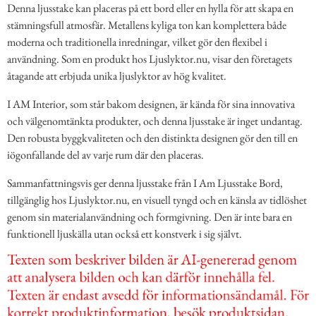
Denna ljusstake kan placeras på ett bord eller en hylla för att skapa en
stämningsfull atmosfär. Metallens kyliga ton kan komplettera både
moderna och traditionella inredningar, vilket gör den flexibel i
användning. Som en produkt hos Ljuslyktor.nu, visar den företagets
åtagande att erbjuda unika ljuslyktor av hög kvalitet.
I AM Interior, som står bakom designen, är kända för sina innovativa
och välgenomtänkta produkter, och denna ljusstake är inget undantag.
Den robusta byggkvaliteten och den distinkta designen gör den till en
iögonfallande del av varje rum där den placeras.
Sammanfattningsvis ger denna ljusstake från I Am Ljusstake Bord,
tillgänglig hos Ljuslyktor.nu, en visuell tyngd och en känsla av tidlöshet
genom sin materialanvändning och formgivning. Den är inte bara en
funktionell ljuskälla utan också ett konstverk i sig självt.