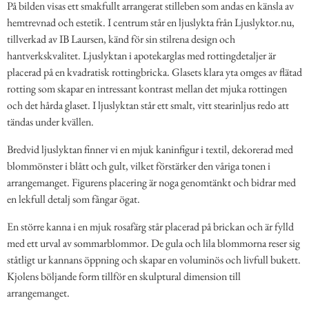
På bilden visas ett smakfullt arrangerat stilleben som andas en känsla av
hemtrevnad och estetik. I centrum står en ljuslykta från Ljuslyktor.nu,
tillverkad av IB Laursen, känd för sin stilrena design och
hantverkskvalitet. Ljuslyktan i apotekarglas med rottingdetaljer är
placerad på en kvadratisk rottingbricka. Glasets klara yta omges av flätad
rotting som skapar en intressant kontrast mellan det mjuka rottingen
och det hårda glaset. I ljuslyktan står ett smalt, vitt stearinljus redo att
tändas under kvällen.
Bredvid ljuslyktan finner vi en mjuk kaninfigur i textil, dekorerad med
blommönster i blått och gult, vilket förstärker den våriga tonen i
arrangemanget. Figurens placering är noga genomtänkt och bidrar med
en lekfull detalj som fångar ögat.
En större kanna i en mjuk rosafärg står placerad på brickan och är fylld
med ett urval av sommarblommor. De gula och lila blommorna reser sig
ståtligt ur kannans öppning och skapar en voluminös och livfull bukett.
Kjolens böljande form tillför en skulptural dimension till
arrangemanget.