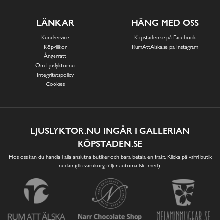
LÄNKAR
HÄNG MED OSS
Kundservice
Köpstaden.se på Facebook
Köpvillkor
RumAttÄlska.se på Instagram
Ångerrätt
Om Ljuslyktor.nu
Integritetspolicy
Cookies
LJUSLYKTOR.NU INGÅR I GALLERIAN
KÖPSTADEN.SE
Hos oss kan du handla i alla anslutna butiker och bara betala en frakt. Klicka på valfri butik
nedan (din varukorg följer automatiskt med):