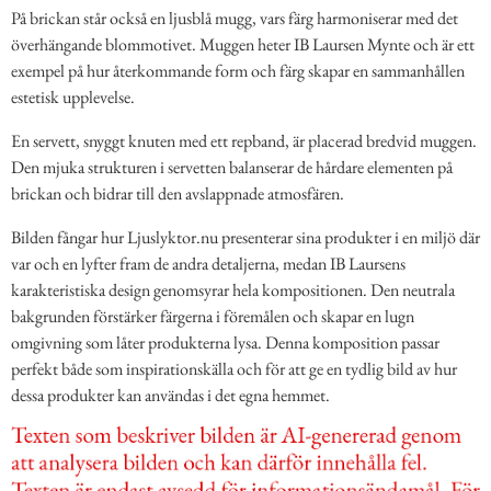
På brickan står också en ljusblå mugg, vars färg harmoniserar med det
överhängande blommotivet. Muggen heter IB Laursen Mynte och är ett
exempel på hur återkommande form och färg skapar en sammanhållen
estetisk upplevelse.
En servett, snyggt knuten med ett repband, är placerad bredvid muggen.
Den mjuka strukturen i servetten balanserar de hårdare elementen på
brickan och bidrar till den avslappnade atmosfären.
Bilden fångar hur Ljuslyktor.nu presenterar sina produkter i en miljö där
var och en lyfter fram de andra detaljerna, medan IB Laursens
karakteristiska design genomsyrar hela kompositionen. Den neutrala
bakgrunden förstärker färgerna i föremålen och skapar en lugn
omgivning som låter produkterna lysa. Denna komposition passar
perfekt både som inspirationskälla och för att ge en tydlig bild av hur
dessa produkter kan användas i det egna hemmet.