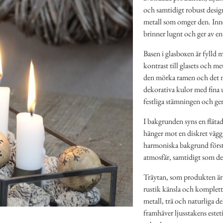
och samtidigt robust desig
metall som omger den. Inne 
brinner lugnt och ger av e
Basen i glasboxen är fylld 
kontrast till glasets och me
den mörka ramen och det mju
dekorativa kulor med fina 
festliga stämningen och ger 
I bakgrunden syns en flätad 
hänger mot en diskret vägg
harmoniska bakgrund först
atmosfär, samtidigt som den
Träytan, som produkten är p
rustik känsla och komplett
metall, trä och naturliga 
framhäver ljusstakens esteti