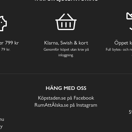
ver 799 kr
Klarna, Swish & kort
Öppet k
 79 kr.
Genomför köpet utan krav på
Full bytes- och re
inloggning.
HÄNG MED OSS
Köpstaden.se på Facebook
RumAttÄlska.se på Instagram
5
nu
cy