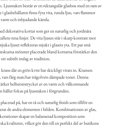
n. Ljusstaken består av en rektangulär glasbox med en ram av
i glasbehållaren finns fyra vita, runda ljus, vars flammor
n varm och inbjudande känsla.
med dekorativa kottar som ger en naturlig och jordnära
tallens rena linjer. De vita ljusen står i skarp kontrast mot
ka ljuset reflekteras mjukt i glasets yta. Ett par små
utskurna mönster placerade bland kottarna förstärker den
ett subtilt inslag av tradition.
krans där en grön kvist har skickligt virats in. Kransen
, vars färg matchar trägolvets dämpade toner. Denna
ärker helhetsintrycket av en varm och välkomnande
 håller fokus på ljusstaken i förgrunden.
lacerad på, har en rå och naturlig finish som tillför en
erar de andra elementen i bilden. Kombinationen av glas,
dekorationer skapar en balanserad komposition som
ska kvaliteter, vilket gör den till en perfekt del av butikens