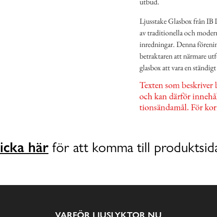
utbud.
Ljusstake Glasbox från IB L
av traditionella och moderna
inredningar. Denna förenin
betraktaren att närmare ut
glasbox att vara en ständig
icka här
för att komma till produktsid
VARFÖR LJUSLYKTOR.NU