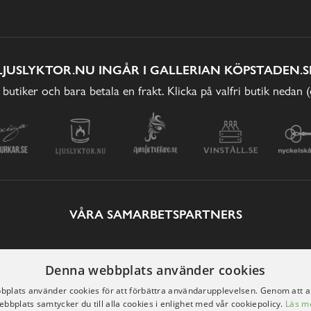
LJUSLYKTOR.NU INGÅR I GALLERIAN KÖPSTADEN.S
 butiker och bara betala en frakt. Klicka på valfri butik nedan 
VÅRA SAMARBETSPARTNERS
Denna webbplats använder cookies
plats använder cookies för att förbättra användarupplevelsen. Genom att 
ebbplats samtycker du till alla cookies i enlighet med vår cookiepolicy.
Läs m