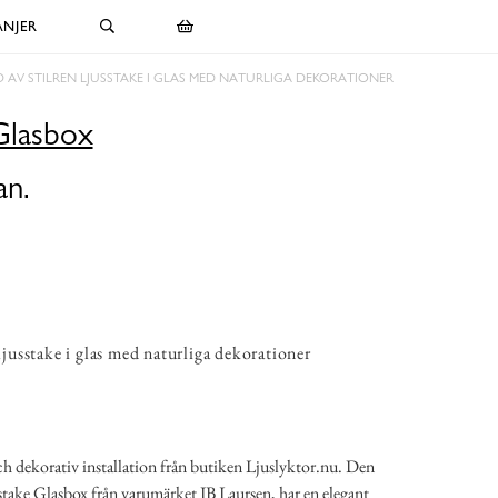
NJER
D AV STILREN LJUSSTAKE I GLAS MED NATURLIGA DEKORATIONER
Glasbox
an.
 ljusstake i glas med naturliga dekorationer
 och dekorativ installation från butiken Ljuslyktor.nu. Den
take Glasbox från varumärket IB Laursen, har en elegant