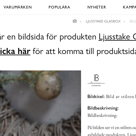
VARUMÄRKEN
POPULÄRA
NYHETER
KAMPA
LJUSSTAKE GLASBOX
BIL
är en bildsida för produkten
Ljusstake 
icka här
för att komma till produktsid
Bild av stilren
Bildtitel:
Bildbeskrivning:
Bildbeskrivning:
På bilden ser vi en stilren
avbildade produkten, Ljuss