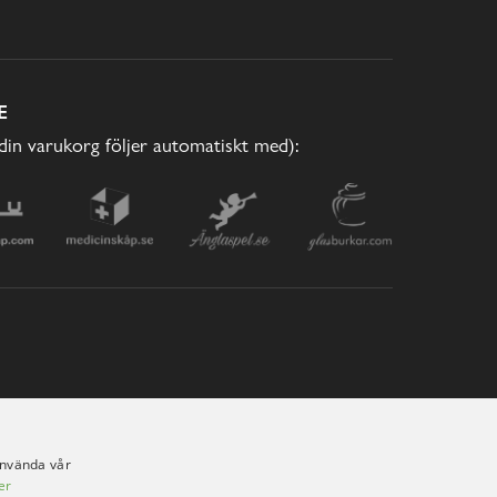
E
(din varukorg följer automatiskt med):
använda vår
er