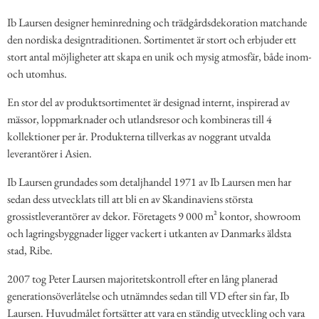
Ib Laursen designer heminredning och trädgårdsdekoration matchande
den nordiska designtraditionen. Sortimentet är stort och erbjuder ett
stort antal möjligheter att skapa en unik och mysig atmosfär, både inom-
och utomhus.
En stor del av produktsortimentet är designad internt, inspirerad av
mässor, loppmarknader och utlandsresor och kombineras till 4
kollektioner per år. Produkterna tillverkas av noggrant utvalda
leverantörer i Asien.
Ib Laursen grundades som detaljhandel 1971 av Ib Laursen men har
sedan dess utvecklats till att bli en av Skandinaviens största
grossistleverantörer av dekor. Företagets 9 000 m² kontor, showroom
och lagringsbyggnader ligger vackert i utkanten av Danmarks äldsta
stad, Ribe.
2007 tog Peter Laursen majoritetskontroll efter en lång planerad
generationsöverlåtelse och utnämndes sedan till VD efter sin far, Ib
Laursen. Huvudmålet fortsätter att vara en ständig utveckling och vara