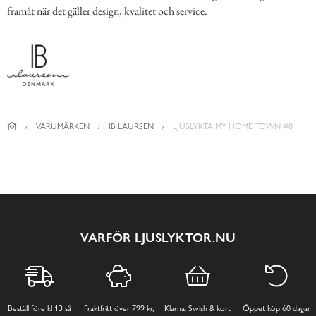
framåt när det gäller design, kvalitet och service.
VARUMÄRKEN
IB LAURSEN
LJUSLYKTA MY HOME TOWN #8
VARFÖR LJUSLYKTOR.NU
Beställ före kl 13 så
Fraktfritt över 799 kr,
Klarna, Swish & kort
Öppet köp 60 dagar