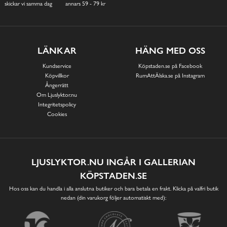
skickar vi samma dag
annars 59 - 79 kr
LÄNKAR
HÄNG MED OSS
Kundservice
Köpstaden.se på Facebook
Köpvillkor
RumAttÄlska.se på Instagram
Ångerrätt
Om Ljuslyktor.nu
Integritetspolicy
Cookies
LJUSLYKTOR.NU INGÅR I GALLERIAN
KÖPSTADEN.SE
Hos oss kan du handla i alla anslutna butiker och bara betala en frakt. Klicka på valfri butik
nedan (din varukorg följer automatiskt med):