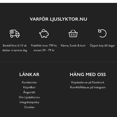
VARFÖR LJUSLYKTOR.NU
Beställ före kl 13 så
Fraktfritt över 799 kr,
Klarna, Swish & kort
Öppet köp 60 dagar
skickar vi samma dag
annars 59 - 79 kr
LÄNKAR
HÄNG MED OSS
Kundservice
Köpstaden.se på Facebook
Köpvillkor
RumAttÄlska.se på Instagram
Ångerrätt
Om Ljuslyktor.nu
Integritetspolicy
Cookies