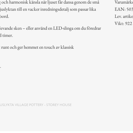
g och harmonisk känsla när ljuset får dansa genom de små
Varumärk
uslyktan till en vacker inredningsdetalj som passar lika
EAN: 50
obord.
Lev. arti
Vikt: 922
, levande sken – eller använd en LED-slinga om du föredrar
d timer.
et runt och ger hemmet en touch av klassisk
.
JUSLYKTA VILLAGE POTTERY - STOREY HOUSE