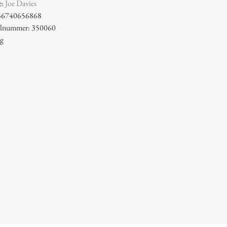
e:
Joe Davies
36740656868
kelnummer: 350060
 g