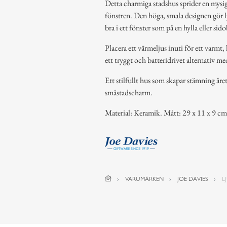
Detta charmiga stadshus sprider en mysi
fönstren. Den höga, smala designen gör lj
bra i ett fönster som på en hylla eller sid
Placera ett värmeljus inuti för ett varmt
ett tryggt och batteridrivet alternativ me
Ett stilfullt hus som skapar stämning år
småstadscharm.
Material: Keramik. Mått: 29 x 11 x 9 cm
VARUMÄRKEN
JOE DAVIES
L