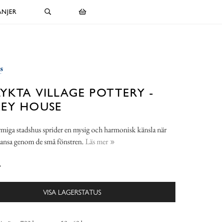
NJER
LYKTA VILLAGE POTTERY -
REY HOUSE
miga stadshus sprider en mysig och harmonisk känsla när
 dansa genom de små fönstren.
Läs mer
-
VISA LAGERSTATUS