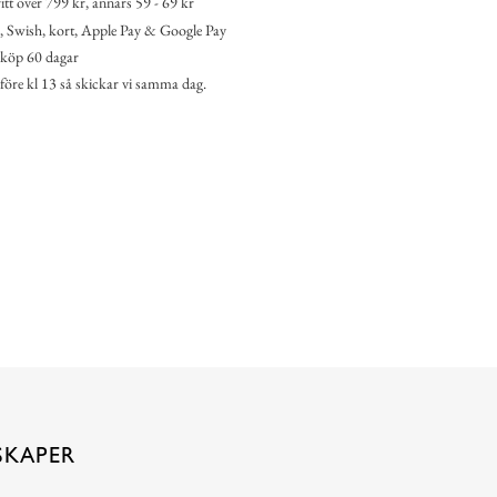
itt över 799 kr, annars 59 - 69 kr
 Swish, kort, Apple Pay & Google Pay
köp 60 dagar
 före kl 13 så skickar vi samma dag.
SKAPER