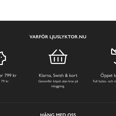
VARFÖR LJUSLYKTOR.NU
ver 799 kr
Klarna, Swish & kort
Öppet k
 79 kr.
Genomför köpet utan krav på
Full bytes- och re
inloggning.
HÄNG MED OSS