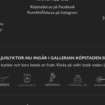
Köpstaden.se på Facebook
RumAttÄlska.se på Instagram
5
nu
cy
LJUSLYKTOR.NU INGÅR I GALLERIAN KÖPSTADEN.S
 butiker och bara betala en frakt. Klicka på valfri butik nedan 