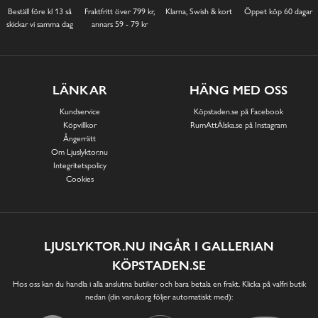
Beställ före kl 13 så
Fraktfritt över 799 kr,
Klarna, Swish & kort
Öppet köp 60 dagar
skickar vi samma dag
annars 59 - 79 kr
LÄNKAR
HÄNG MED OSS
Kundservice
Köpstaden.se på Facebook
Köpvillkor
RumAttÄlska.se på Instagram
Ångerrätt
Om Ljuslyktor.nu
Integritetspolicy
Cookies
LJUSLYKTOR.NU INGÅR I GALLERIAN
KÖPSTADEN.SE
Hos oss kan du handla i alla anslutna butiker och bara betala en frakt. Klicka på valfri butik
nedan (din varukorg följer automatiskt med):