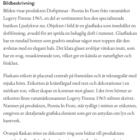
Bildbeskrivning:
Bilden visar produkten Doftpinnar - Peonia In Fiore från varumärket
Logevy Firenze 1965, en del av sortimentet hos den specialiserade
butiken Ljuslyktor.nu. Objektet i bild är en glasflaska som innehåller en
doftlösning, avsedd för att sprida en behaglig doft i rummet. Glasflaskan
har en rundad botten som gradvis smalnar något mot toppen där den
avslutas med en elegant hals. Det klara glaset avslöjar vätskan inuti, som
har en svag, rosaskimrande ton, vilket ger en känsla av naturlighet och
friskhet.
Flaskans etikett är placerad centralt på framsidan och är rektangulär med
mjuka hörn. Etiketten är krämfärgad med text och dekorationer i en
mörkare ton, vilket skapar en kontrast mot glaset. I det övre hörnet av
etiketten finns varumärkesnamnet Logevy Firenze 1965 stilrent skrivet.
Namnet på produkten, Peonia In Fiore, står tydligt i mitten av etiketten,
omgiven av detaljerade grafiska element som ger en antydan om lyx och
hantverk.
Ovanpå flaskan sitter en dekorativ ring som bidrar till produktens