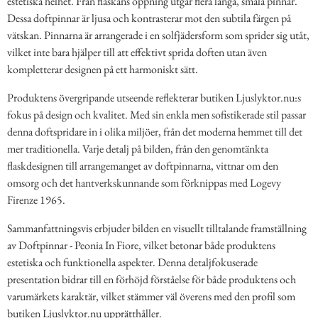
estetiska helhet. Från flaskans öppning utgår flera långa, smala pinnar.
Dessa doftpinnar är ljusa och kontrasterar mot den subtila färgen på
vätskan. Pinnarna är arrangerade i en solfjädersform som sprider sig utåt,
vilket inte bara hjälper till att effektivt sprida doften utan även
kompletterar designen på ett harmoniskt sätt.
Produktens övergripande utseende reflekterar butiken Ljuslyktor.nu:s
fokus på design och kvalitet. Med sin enkla men sofistikerade stil passar
denna doftspridare in i olika miljöer, från det moderna hemmet till det
mer traditionella. Varje detalj på bilden, från den genomtänkta
flaskdesignen till arrangemanget av doftpinnarna, vittnar om den
omsorg och det hantverkskunnande som förknippas med Logevy
Firenze 1965.
Sammanfattningsvis erbjuder bilden en visuellt tilltalande framställning
av Doftpinnar - Peonia In Fiore, vilket betonar både produktens
estetiska och funktionella aspekter. Denna detaljfokuserade
presentation bidrar till en förhöjd förståelse för både produktens och
varumärkets karaktär, vilket stämmer väl överens med den profil som
butiken Ljuslyktor.nu upprätthåller.