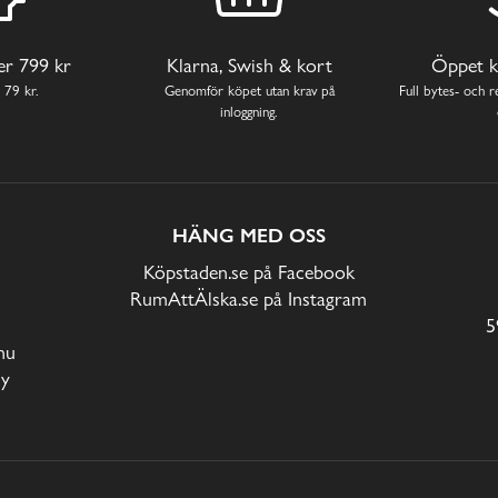
ver 799 kr
Klarna, Swish & kort
Öppet k
 79 kr.
Genomför köpet utan krav på
Full bytes- och re
inloggning.
HÄNG MED OSS
Köpstaden.se på Facebook
RumAttÄlska.se på Instagram
5
nu
cy