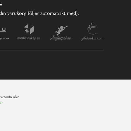
E
(din varukorg följer automatiskt med):
använda vår
er