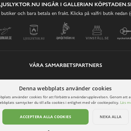
LJUSLYKTOR.NU INGÅR I GALLERIAN KÖPSTADEN.S
 butiker och bara betala en frakt. Klicka på valfri butik nedan 
VÅRA SAMARBETSPARTNERS
Denna webbplats använder cookies
plats använder cookies för att förbättra användarupplevelsen. Genom att 
ebbplats samtycker du till alla cookies i enlighet med vår cookiepolicy.
Läs m
ACCEPTERA ALLA COOKIES
NEKA ALLA