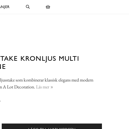
NJER
STAKE KRONLJUS MULTI
NE
l ljusstake som kombinerar klassisk elegans med modern
rån A Lot Decoration.
Läs mer
-