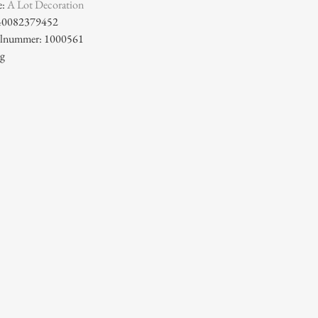
e:
A Lot Decoration
40082379452
kelnummer: 1000561
 g