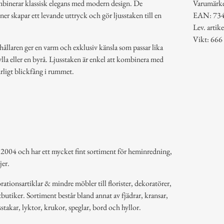
ombinerar klassisk elegans med modern design. De
Varumärk
r skapar ett levande uttryck och gör ljusstaken till en
EAN: 73
Lev. arti
Vikt: 666
ållaren ger en varm och exklusiv känsla som passar lika
ylla eller en byrå. Ljusstaken är enkel att kombinera med
urligt blickfång i rummet.
 2004 och har ett mycket fint sortiment för heminredning,
jer.
ationsartiklar & mindre möbler till florister, dekoratörer,
butiker. Sortiment består bland annat av fjädrar, kransar,
usstakar, lyktor, krukor, speglar, bord och hyllor.