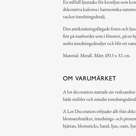
En stilfull ljusstake för kronljus som k
dekorativa kulorna i harmoniska naturtone
vacker inredningsdetalj.
Den antikmässingsfärgade foten och ljush
fint på matbordet som i fönstret, på en h
andra inredningsdetaljer och blir ett nat
Material: Metall. Mått: Ø13 x 32 cm.
OM VARUMÄRKET
A lot decoration startade sin verksamhet
både möbler och mindre inredningsdetal
A Lot Decoration erbjuder allt från dekor
blomsterbutiker, inrednings- och present
hjärtan, blomsticks, band, ljus, oasis, lj