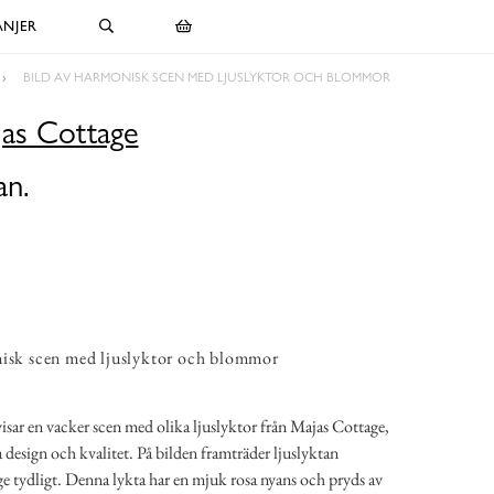
NJER
BILD AV HARMONISK SCEN MED LJUSLYKTOR OCH BLOMMOR
jas Cottage
an.
nisk scen med ljuslyktor och blommor
isar en vacker scen med olika ljuslyktor från Majas Cottage,
 design och kvalitet. På bilden framträder ljuslyktan
ge tydligt. Denna lykta har en mjuk rosa nyans och pryds av