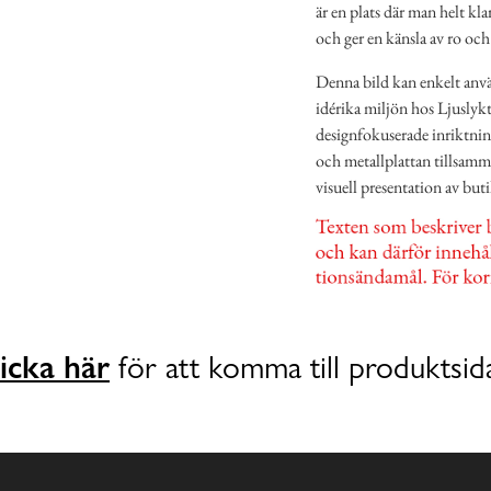
är en plats där man helt kl
och ger en känsla av ro och
Denna bild kan enkelt anvä
idérika miljön hos Ljuslyk
designfokuserade inriktni
och metallplattan tillsamman
visuell presentation av bu
icka här
för att komma till produktsid