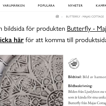
VARUMÄRKEN
POPULÄRA
NYHETER
KAMPA
BUTTERFLY - MAJAS COTTAGE
n bildsida för produkten
Butterfly - Ma
icka här
för att komma till produktsid
Bild av harmo
Bildtitel:
Bildbeskrivning:
Bilden från Ljuslyktor.nu v
som är kända för sina unika
Butterfly från Majas Cotta