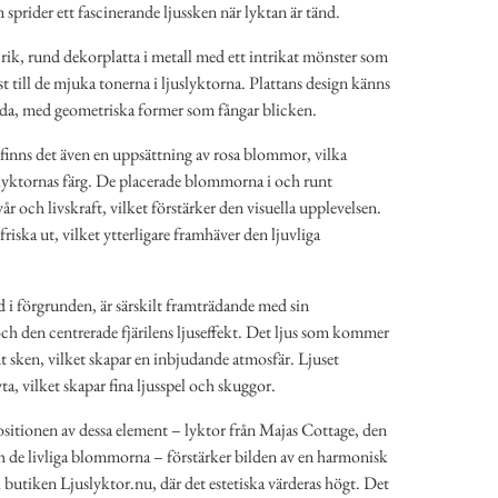
m sprider ett fascinerande ljussken när lyktan är tänd.
rik, rund dekorplatta i metall med ett intrikat mönster som
st till de mjuka tonerna i ljuslyktorna. Plattans design känns
ida, med geometriska former som fångar blicken.
 finns det även en uppsättning av rosa blommor, vilka
lyktornas färg. De placerade blommorna i och runt
vår och livskraft, vilket förstärker den visuella upplevelsen.
riska ut, vilket ytterligare framhäver den ljuvliga
d i förgrunden, är särskilt framträdande med sin
ch den centrerade fjärilens ljuseffekt. Det ljus som kommer
mt sken, vilket skapar en inbjudande atmosfär. Ljuset
yta, vilket skapar fina ljusspel och skuggor.
ionen av dessa element – lyktor från Majas Cottage, den
 de livliga blommorna – förstärker bilden av en harmonisk
i butiken Ljuslyktor.nu, där det estetiska värderas högt. Det