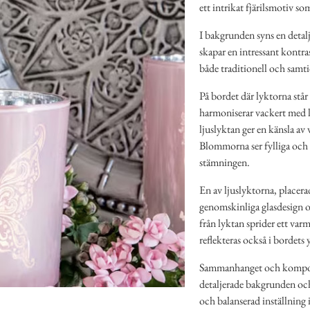
ett intrikat fjärilsmotiv so
I bakgrunden syns en detalj
skapar en intressant kontra
både traditionell och samt
På bordet där lyktorna står
harmoniserar vackert med 
ljuslyktan ger en känsla av 
Blommorna ser fylliga och f
stämningen.
En av ljuslyktorna, placera
genomskinliga glasdesign o
från lyktan sprider ett var
reflekteras också i bordets 
Sammanhanget och komposit
detaljerade bakgrunden och
och balanserad inställning 