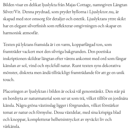
Bilden visar en delikat ljuslykta från Majas Cottage, namngiven Längtan
Silver/Vit. Denna prydnad, som pryder hyllorna i Ljuslyktor.nu, är
skapad med stor omsorg för detaljer och estetik. Ljuslyktans yttre skikt
har en elegant silverfinish som reflekterar omgivningen och skapar en
harmonisk atmosfär.
Texten på lyktans framsida är i en varm, kopparfärgad ton, som
framträder vackert mot den silvriga bakgrunden. Den poetiska
inskriptionen skildrar längtan efter vårens ankomst med ord som fångar
känslan av sol, vind och nyckfull natur. Runt texten syns dekorativa
mönster, diskreta men ändå tillräckligt framträdande för att ge en unik
touch.
Placeringen av ljuslyktan i bilden är också väl genomtänkt. Den står på
en bordsyta av naturmaterial som ser ut som trä, vilket tillför en jordnära
känsla. Några gröna växtinslag ligger i förgrunden, vilket förstärker
temat av natur och förnyelse. Dessa växtdelar, med sina krispiga blad
och knoppar, kompletterar helhetsintrycket av nyväckt liv och
vårkänsla.