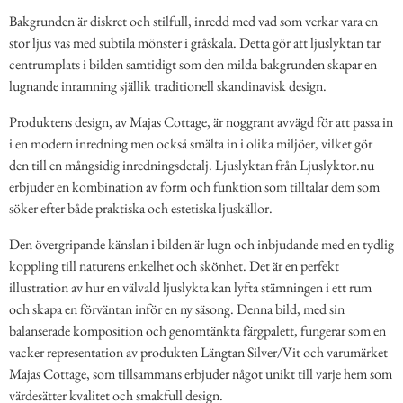
Bakgrunden är diskret och stilfull, inredd med vad som verkar vara en
stor ljus vas med subtila mönster i gråskala. Detta gör att ljuslyktan tar
centrumplats i bilden samtidigt som den milda bakgrunden skapar en
lugnande inramning själlik traditionell skandinavisk design.
Produktens design, av Majas Cottage, är noggrant avvägd för att passa in
i en modern inredning men också smälta in i olika miljöer, vilket gör
den till en mångsidig inredningsdetalj. Ljuslyktan från Ljuslyktor.nu
erbjuder en kombination av form och funktion som tilltalar dem som
söker efter både praktiska och estetiska ljuskällor.
Den övergripande känslan i bilden är lugn och inbjudande med en tydlig
koppling till naturens enkelhet och skönhet. Det är en perfekt
illustration av hur en välvald ljuslykta kan lyfta stämningen i ett rum
och skapa en förväntan inför en ny säsong. Denna bild, med sin
balanserade komposition och genomtänkta färgpalett, fungerar som en
vacker representation av produkten Längtan Silver/Vit och varumärket
Majas Cottage, som tillsammans erbjuder något unikt till varje hem som
värdesätter kvalitet och smakfull design.