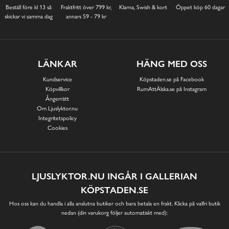
Beställ före kl 13 så
Fraktfritt över 799 kr,
Klarna, Swish & kort
Öppet köp 60 dagar
skickar vi samma dag
annars 59 - 79 kr
LÄNKAR
HÄNG MED OSS
Kundservice
Köpstaden.se på Facebook
Köpvillkor
RumAttÄlska.se på Instagram
Ångerrätt
Om Ljuslyktor.nu
Integritetspolicy
Cookies
LJUSLYKTOR.NU INGÅR I GALLERIAN
KÖPSTADEN.SE
Hos oss kan du handla i alla anslutna butiker och bara betala en frakt. Klicka på valfri butik
nedan (din varukorg följer automatiskt med):