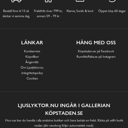
Beställ före kl 13 så
Fraktfritt över 799 kr,
Klarna, Swish & kort
Öppet köp 60 dagar
skickar vi samma dag
annars 59 - 79 kr
LÄNKAR
HÄNG MED OSS
Kundservice
Köpstaden.se på Facebook
Köpvillkor
RumAttÄlska.se på Instagram
Ångerrätt
Om Ljuslyktor.nu
Integritetspolicy
Cookies
LJUSLYKTOR.NU INGÅR I GALLERIAN
KÖPSTADEN.SE
Hos oss kan du handla i alla anslutna butiker och bara betala en frakt. Klicka på valfri butik
nedan (din varukorg följer automatiskt med):