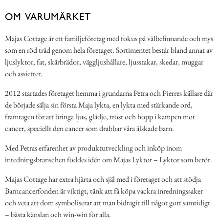
OM VARUMÄRKET
Majas Cottage är ett familjeföretag med fokus på välbefinnande och mys
som en röd tråd genom hela företaget. Sortimentet består bland annat av
ljuslyktor, fat, skärbrädor, väggljushållare, ljusstakar, skedar, muggar
och assietter.
2012 startades företaget hemma i grundarna Petra och Pierres källare där
de började sälja sin första Maja lykta, en lykta med stärkande ord,
framtagen för att bringa ljus, glädje, tröst och hopp i kampen mot
cancer, speciellt den cancer som drabbar våra älskade barn.
Med Petras erfarenhet av produktutveckling och inköp inom
inredningsbranschen föddes idén om Majas Lyktor – Lyktor som berör.
Majas Cottage har extra hjärta och själ med i företaget och att stödja
Barncancerfonden är viktigt, tänk att få köpa vackra inredningssaker
och veta att dom symboliserar att man bidragit till något gott samtidigt
– bästa känslan och win-win för alla.