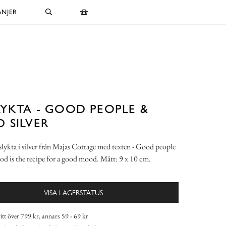
NJER
LYKTA - GOOD PEOPLE &
 SILVER
slykta i silver från Majas Cottage med texten - Good people
d is the recipe for a good mood. Mått: 9 x 10 cm.
VISA LAGERSTATUS
itt över 799 kr, annars 59 - 69 kr