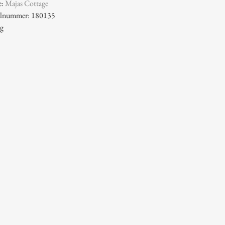
e:
Majas Cottage
kelnummer: 180135
 g