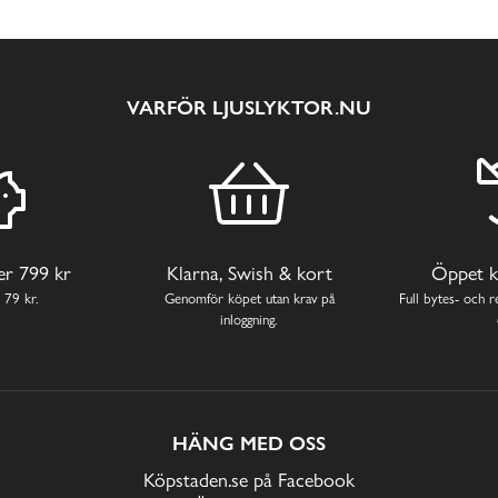
VARFÖR LJUSLYKTOR.NU
ver 799 kr
Klarna, Swish & kort
Öppet k
 79 kr.
Genomför köpet utan krav på
Full bytes- och re
inloggning.
HÄNG MED OSS
Köpstaden.se på Facebook