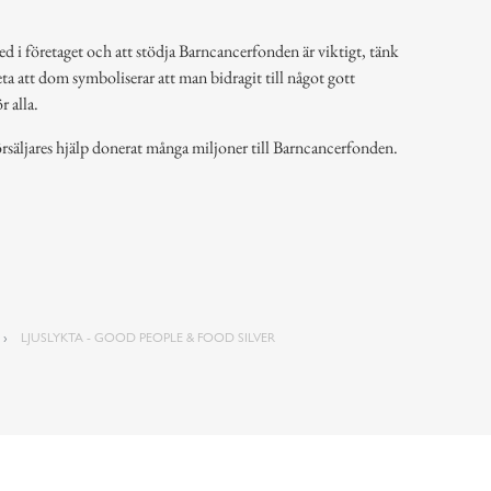
ed i företaget och att stödja Barncancerfonden är viktigt, tänk
ta att dom symboliserar att man bidragit till något gott
 alla.
rsäljares hjälp donerat många miljoner till Barncancerfonden.
LJUSLYKTA - GOOD PEOPLE & FOOD SILVER