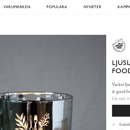
VARUMÄRKEN
POPULÄRA
NYHETER
KAMPA
LJUS
FOOD
Vacker lju
& good foo
Läs mer
Fraktfr