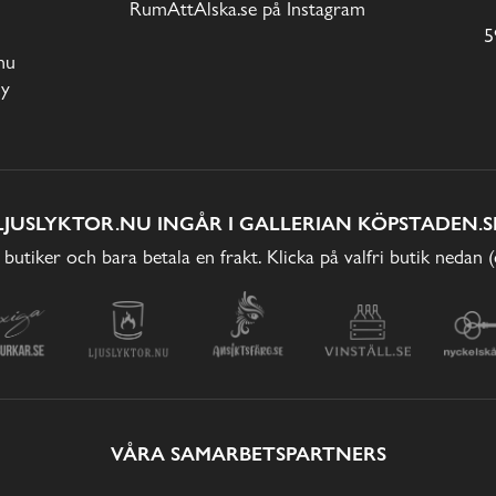
RumAttÄlska.se på Instagram
5
nu
cy
LJUSLYKTOR.NU INGÅR I GALLERIAN KÖPSTADEN.S
 butiker och bara betala en frakt. Klicka på valfri butik nedan 
VÅRA SAMARBETSPARTNERS