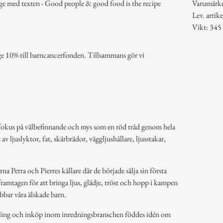
tage med texten - Good people & good food is the recipe
Varumärk
Lev. arti
Vikt: 345
age 10% till barncancerfonden. Tillsammans gör vi
 fokus på välbefinnande och mys som en röd tråd genom hela
av ljuslyktor, fat, skärbrädor, väggljushållare, ljusstakar,
a Petra och Pierres källare där de började sälja sin första
ramtagen för att bringa ljus, glädje, tröst och hopp i kampen
bbar våra älskade barn.
ling och inköp inom inredningsbranschen föddes idén om