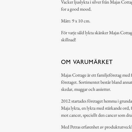
Vacker ljuslykta i silver från Majas Cot
for a good mood.
Mått: 9 x 10 cm.
För varje såld lykta skänker Majas Cott
skillnad!
OM VARUMÄRKET
Majas Cottage är ett familjeföretag med
företaget. Sortimentet består bland annat 
skedar, muggar och assietter.
2012 startades företaget hemma i grundarn
Maja lykta, en lykta med stärkande ord, f
mot cancer, speciellt den cancer som dra
Med Petras erfarenhet av produktutveck