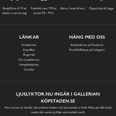
Beställ före kl 13 så
Fraktfritt över 799 kr,
Klarna, Swish & kort
Öppet köp 60 dagar
skickar vi samma dag
annars 59 - 79 kr
LÄNKAR
HÄNG MED OSS
Kundservice
Köpstaden.se på Facebook
Köpvillkor
RumAttÄlska.se på Instagram
Ångerrätt
Om Ljuslyktor.nu
Integritetspolicy
Cookies
LJUSLYKTOR.NU INGÅR I GALLERIAN
KÖPSTADEN.SE
Hos oss kan du handla i alla anslutna butiker och bara betala en frakt. Klicka på valfri butik
nedan (din varukorg följer automatiskt med):