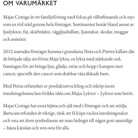
OM VARUMÄRKET
Majas Cottage är ett familjeföretag med fokus på välbefinnande och mys
som en röd tråd genom hela företaget. Sortimentet består bland annat av
ljuslyktor, fat, skärbrädor, väggljushållare, ljusstakar, skedar, muggar
och assietter.
2012 startades företaget hemma i grundarna Petra och Pierres källare där
de började sälja sin första Maja lykta, en lykta med stärkande ord,
framtagen för att bringa ljus, glädje, tröst och hopp i kampen mot
cancer, speciellt den cancer som drabbar våra älskade barn.
Med Petras erfarenhet av produktutveckling och inköp inom
inredningsbranschen föddes idén om Majas Lyktor – Lyktor som berör.
Majas Cottage har extra hjärta och själ med i företaget och att stödja
Barncancerfonden är viktigt, tänk att få köpa vackra inredningssaker
och veta att dom symboliserar att man bidragit till något gott samtidigt
– bästa känslan och win-win för alla.