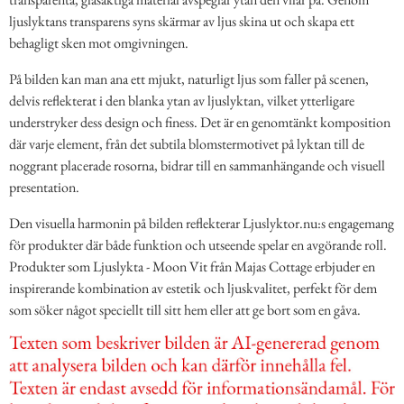
ljuslyktans transparens syns skärmar av ljus skina ut och skapa ett
behagligt sken mot omgivningen.
På bilden kan man ana ett mjukt, naturligt ljus som faller på scenen,
delvis reflekterat i den blanka ytan av ljuslyktan, vilket ytterligare
understryker dess design och finess. Det är en genomtänkt komposition
där varje element, från det subtila blomstermotivet på lyktan till de
noggrant placerade rosorna, bidrar till en sammanhängande och visuell
presentation.
Den visuella harmonin på bilden reflekterar Ljuslyktor.nu:s engagemang
för produkter där både funktion och utseende spelar en avgörande roll.
Produkter som Ljuslykta - Moon Vit från Majas Cottage erbjuder en
inspirerande kombination av estetik och ljuskvalitet, perfekt för dem
som söker något speciellt till sitt hem eller att ge bort som en gåva.