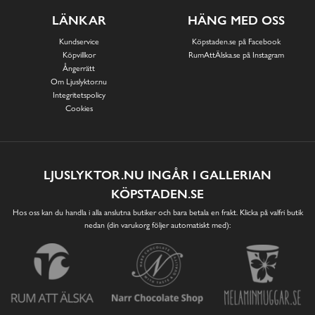
LÄNKAR
HÄNG MED OSS
Kundservice
Köpstaden.se på Facebook
Köpvillkor
RumAttÄlska.se på Instagram
Ångerrätt
Om Ljuslyktor.nu
Integritetspolicy
Cookies
LJUSLYKTOR.NU INGÅR I GALLERIAN
KÖPSTADEN.SE
Hos oss kan du handla i alla anslutna butiker och bara betala en frakt. Klicka på valfri butik
nedan (din varukorg följer automatiskt med):