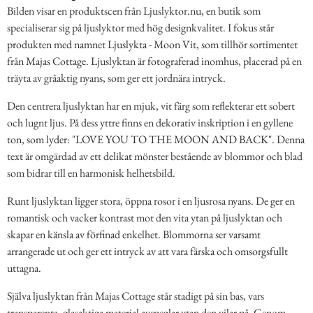
Bilden visar en produktscen från Ljuslyktor.nu, en butik som
specialiserar sig på ljuslyktor med hög designkvalitet. I fokus står
produkten med namnet Ljuslykta - Moon Vit, som tillhör sortimentet
från Majas Cottage. Ljuslyktan är fotograferad inomhus, placerad på en
träyta av gråaktig nyans, som ger ett jordnära intryck.
Den centrera ljuslyktan har en mjuk, vit färg som reflekterar ett sobert
och lugnt ljus. På dess yttre finns en dekorativ inskription i en gyllene
ton, som lyder: "LOVE YOU TO THE MOON AND BACK". Denna
text är omgärdad av ett delikat mönster bestående av blommor och blad
som bidrar till en harmonisk helhetsbild.
Runt ljuslyktan ligger stora, öppna rosor i en ljusrosa nyans. De ger en
romantisk och vacker kontrast mot den vita ytan på ljuslyktan och
skapar en känsla av förfinad enkelhet. Blommorna ser varsamt
arrangerade ut och ger ett intryck av att vara färska och omsorgsfullt
uttagna.
Själva ljuslyktan från Majas Cottage står stadigt på sin bas, vars
transparenta, glasaktiga material avspeglar ytan den vilar på. Genom