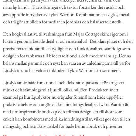
naturlig känsla. Träets ådringar och textur förstärker det rustika och
avslappnade intrycket av Lykta Warrior. Kombinationen av glas, metall
och trä gör att bilden förmedlar en jordnära och balanserad estetik.
Den högkvalitativa tillverkningen från Majas Cottage skiner igenom i
lyktans genomarbetade detaljer och materialval. Det klara glaset och den
precisa texten bidrar till en tydlighet och funktionalitet, samtidigt som
designen för tankarna till både traditionella och moderna inslag. Denna
balans mellan gammalt och nytt kan vara en av anledningarna till varför
Ljuslyktor.nu har valt att inkludera Lykta Warrior i sitt sortiment.
Ljuslyktan är både funktionell och dekorativ, passande för att ge ett
mjukt och stämningsfullt ljus till olika miljöer. Produkten är ett
exempel på hur Ljuslyktor.nu erbjuder föremål som både uppfyller
praktiska behov och utgör vackra inredningsdetaljer. Lykta Warrior är,
med sitt inspirerande budskap och stilrena design, ett tillskott som
enkelt kan kombineras med olika inredningsstilar, vilket gör den till en
mångsidig och attraktiv artikel för både hemmabruk och presenter.