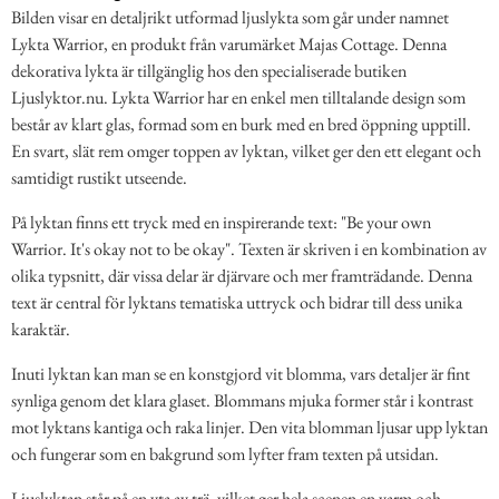
Bilden visar en detaljrikt utformad ljuslykta som går under namnet
Lykta Warrior, en produkt från varumärket Majas Cottage. Denna
dekorativa lykta är tillgänglig hos den specialiserade butiken
Ljuslyktor.nu. Lykta Warrior har en enkel men tilltalande design som
består av klart glas, formad som en burk med en bred öppning upptill.
En svart, slät rem omger toppen av lyktan, vilket ger den ett elegant och
samtidigt rustikt utseende.
På lyktan finns ett tryck med en inspirerande text: "Be your own
Warrior. It's okay not to be okay". Texten är skriven i en kombination av
olika typsnitt, där vissa delar är djärvare och mer framträdande. Denna
text är central för lyktans tematiska uttryck och bidrar till dess unika
karaktär.
Inuti lyktan kan man se en konstgjord vit blomma, vars detaljer är fint
synliga genom det klara glaset. Blommans mjuka former står i kontrast
mot lyktans kantiga och raka linjer. Den vita blomman ljusar upp lyktan
och fungerar som en bakgrund som lyfter fram texten på utsidan.
Ljuslyktan står på en yta av trä, vilket ger hela scenen en varm och