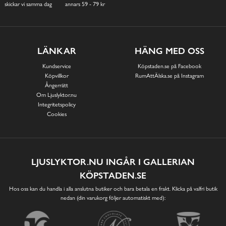
skickar vi samma dag
annars 59 - 79 kr
LÄNKAR
HÄNG MED OSS
Kundservice
Köpstaden.se på Facebook
Köpvillkor
RumAttÄlska.se på Instagram
Ångerrätt
Om Ljuslyktor.nu
Integritetspolicy
Cookies
LJUSLYKTOR.NU INGÅR I GALLERIAN
KÖPSTADEN.SE
Hos oss kan du handla i alla anslutna butiker och bara betala en frakt. Klicka på valfri butik
nedan (din varukorg följer automatiskt med):