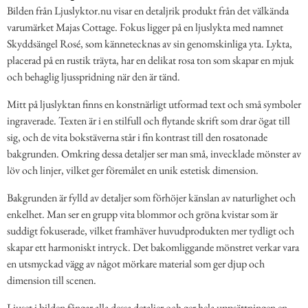
Bilden från Ljuslyktor.nu visar en detaljrik produkt från det välkända
varumärket Majas Cottage. Fokus ligger på en ljuslykta med namnet
Skyddsängel Rosé, som kännetecknas av sin genomskinliga yta. Lykta,
placerad på en rustik träyta, har en delikat rosa ton som skapar en mjuk
och behaglig ljusspridning när den är tänd.
Mitt på ljuslyktan finns en konstnärligt utformad text och små symboler
ingraverade. Texten är i en stilfull och flytande skrift som drar ögat till
sig, och de vita bokstäverna står i fin kontrast till den rosatonade
bakgrunden. Omkring dessa detaljer ser man små, invecklade mönster av
löv och linjer, vilket ger föremålet en unik estetisk dimension.
Bakgrunden är fylld av detaljer som förhöjer känslan av naturlighet och
enkelhet. Man ser en grupp vita blommor och gröna kvistar som är
suddigt fokuserade, vilket framhäver huvudprodukten mer tydligt och
skapar ett harmoniskt intryck. Det bakomliggande mönstret verkar vara
en utsmyckad vägg av något mörkare material som ger djup och
dimension till scenen.
Ljuset i bilden fångar alla dessa detaljer och ger hela uppsättningen en