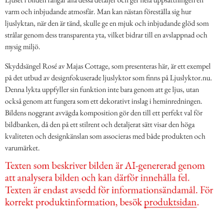
varm och inbjudande atmosfär. Man kan nästan föreställa sig hur
ljuslyktan, när den är tänd, skulle ge en mjuk och inbjudande glöd som
strålar genom dess transparenta yta, vilket bidrar till en avslappnad och
mysig miljö.
Skyddsängel Rosé av Majas Cottage, som presenteras här, är ett exempel
på det utbud av designfokuserade ljuslyktor som finns på Ljuslyktor.nu.
Denna lykta uppfyller sin funktion inte bara genom att ge ljus, utan
också genom att fungera som ett dekorativt inslag i heminredningen.
Bildens noggrant avvägda komposition gör den till ett perfekt val för
bildbanken, då den på ett stilrent och detaljerat sätt visar den höga
kvaliteten och designkänslan som associeras med både produkten och
varumärket.