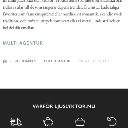
inredningsartiklar och krukor. Produkterna spänner över klassiska och
tidlösa stilar till de som tangerar dagens trender. Du hittar både tåliga
favoriter som franskinspirerad eller nordisk vit romantik, skandinavisk
tradition, och tuffare uttryck som svart eller rå metall, industri och en
hel del där emellan.
VARUMÄRKEN
MULTI AGENTUR
LYKTA LED ELDSTAD
VARFÖR LJUSLYKTOR.NU