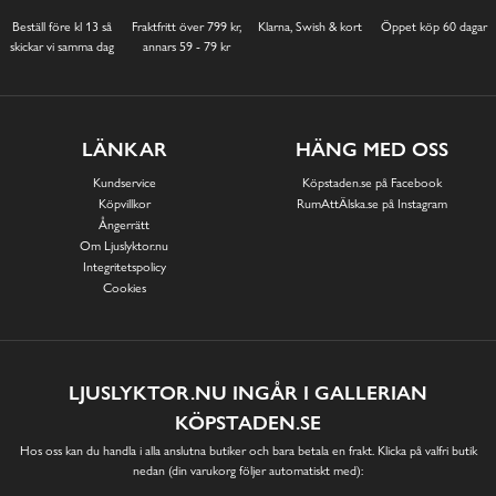
Beställ före kl 13 så
Fraktfritt över 799 kr,
Klarna, Swish & kort
Öppet köp 60 dagar
skickar vi samma dag
annars 59 - 79 kr
LÄNKAR
HÄNG MED OSS
Kundservice
Köpstaden.se på Facebook
Köpvillkor
RumAttÄlska.se på Instagram
Ångerrätt
Om Ljuslyktor.nu
Integritetspolicy
Cookies
LJUSLYKTOR.NU INGÅR I GALLERIAN
KÖPSTADEN.SE
Hos oss kan du handla i alla anslutna butiker och bara betala en frakt. Klicka på valfri butik
nedan (din varukorg följer automatiskt med):