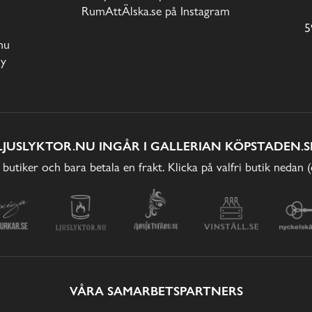
RumAttÄlska.se på Instagram
5
nu
cy
LJUSLYKTOR.NU INGÅR I GALLERIAN KÖPSTADEN.S
 butiker och bara betala en frakt. Klicka på valfri butik nedan 
VÅRA SAMARBETSPARTNERS