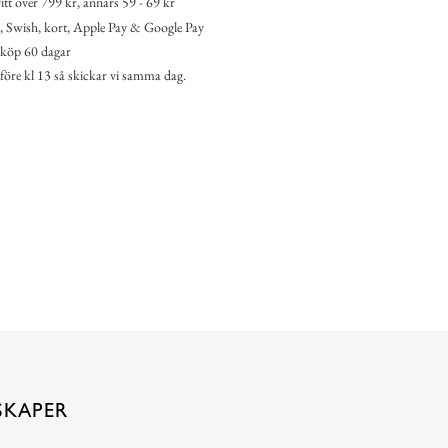
itt över 799 kr, annars 59 - 69 kr
 Swish, kort, Apple Pay & Google Pay
köp 60 dagar
 före kl 13 så skickar vi samma dag.
SKAPER