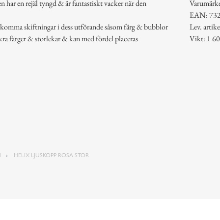
 har en rejäl tyngd & är fantastiskt vacker när den
Varumärk
EAN: 73
ekomma skiftningar i dess utförande såsom färg & bubblor
Lev. arti
ckra färger & storlekar & kan med fördel placeras
Vikt: 1 60
N
HELIX LJUSKOPP ROSA STOR