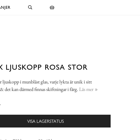
NJER
X LJUSKOPP ROSA STOR
 ljuskopp i munblåst glas, varje lykta är unik i sitt
& det kan därmed finnas skiftningar i färg.
Läs mer
-
VISA LAGERSTATUS