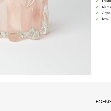
Fraktfr
Klarna,
Öppet 
Beställ
EGEN