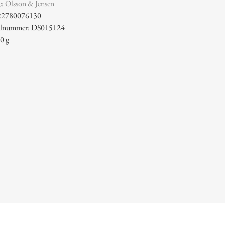
e:
Olsson & Jensen
22780076130
kelnummer: DS015124
0 g