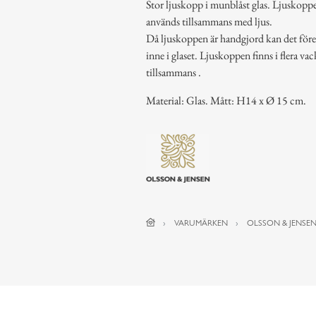
Stor ljuskopp i munblåst glas. Ljuskoppen
används tillsammans med ljus.
Då ljuskoppen är handgjord kan det för
inne i glaset. Ljuskoppen finns i flera va
tillsammans .
Material: Glas. Mått: H14 x Ø 15 cm.
VARUMÄRKEN
OLSSON & JENSE