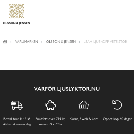
VARUMÄRKEN
OLSSON & JENSEN
LEAH LJUSKOPP VETE STOR
VARFÖR LJUSLYKTOR.NU
Beställ före kl 13 så
Fraktfritt över 799 kr,
Klarna, Swish & kort
Öppet köp 60 dagar
skickar vi samma dag
annars 59 - 79 kr