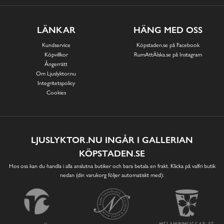
LÄNKAR
HÄNG MED OSS
Kundservice
Köpstaden.se på Facebook
Köpvillkor
RumAttÄlska.se på Instagram
Ångerrätt
Om Ljuslyktor.nu
Integritetspolicy
Cookies
LJUSLYKTOR.NU INGÅR I GALLERIAN
KÖPSTADEN.SE
Hos oss kan du handla i alla anslutna butiker och bara betala en frakt. Klicka på valfri butik
nedan (din varukorg följer automatiskt med):