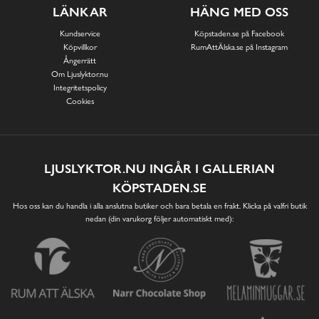
LÄNKAR
HÄNG MED OSS
Kundservice
Köpstaden.se på Facebook
Köpvillkor
RumAttÄlska.se på Instagram
Ångerrätt
Om Ljuslyktor.nu
Integritetspolicy
Cookies
LJUSLYKTOR.NU INGÅR I GALLERIAN
KÖPSTADEN.SE
Hos oss kan du handla i alla anslutna butiker och bara betala en frakt. Klicka på valfri butik
nedan (din varukorg följer automatiskt med):