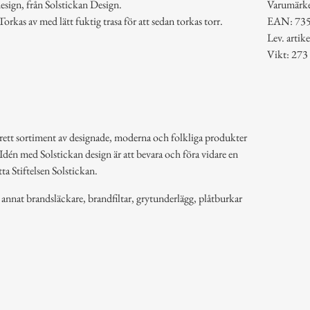
esign, från Solstickan Design.
Varumärk
rkas av med lätt fuktig trasa för att sedan torkas torr.
EAN: 73
Lev. arti
Vikt: 273
brett sortiment av designade, moderna och folkliga produkter
Idén med Solstickan design är att bevara och föra vidare en
tta Stiftelsen Solstickan.
 annat brandsläckare, brandfiltar, grytunderlägg, plåtburkar