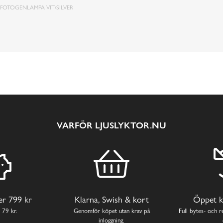
FOTOGENLAMPA VIT/SILVER
VARFÖR LJUSLYKTOR.NU
ver 799 kr
Klarna, Swish & kort
Öppet k
 79 kr.
Genomför köpet utan krav på
Full bytes- och re
inloggning.