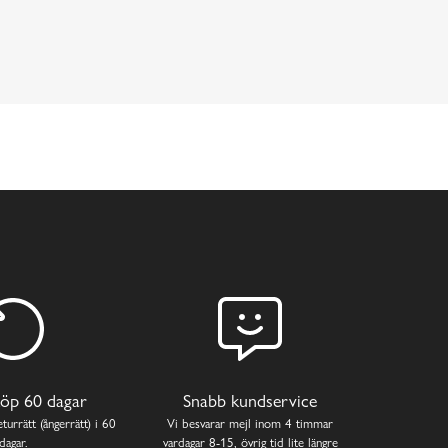
öp 60 dagar
Snabb kundservice
turrätt (ångerrätt) i 60
Vi besvarar mejl inom 4 timmar
dagar.
vardagar 8-15, övrig tid lite längre