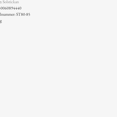
e:
Solstickan
50060894440
kelnummer: ST80-85
 g