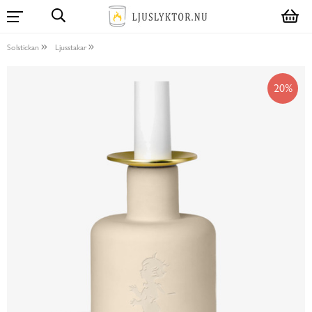
Solstickan
Ljusstakar
20%