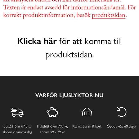
Klicka här
för att komma till
produktsidan.
VARFÖR LJUSLYKTOR.NU
Beställ före kl 13 så
Fraktfritt över 799 kr,
Klarna, Swish & kort
Öppet köp 60 dagar
skickar vi samma dag
annars 59 - 79 kr