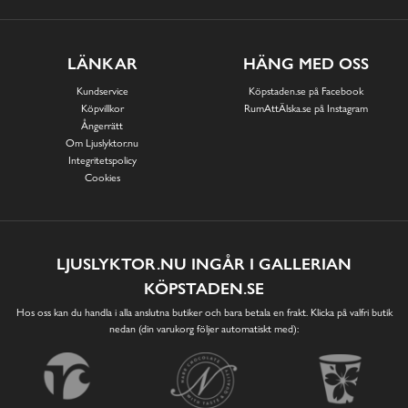
LÄNKAR
HÄNG MED OSS
Kundservice
Köpstaden.se på Facebook
Köpvillkor
RumAttÄlska.se på Instagram
Ångerrätt
Om Ljuslyktor.nu
Integritetspolicy
Cookies
LJUSLYKTOR.NU INGÅR I GALLERIAN
KÖPSTADEN.SE
Hos oss kan du handla i alla anslutna butiker och bara betala en frakt. Klicka på valfri butik
nedan (din varukorg följer automatiskt med):