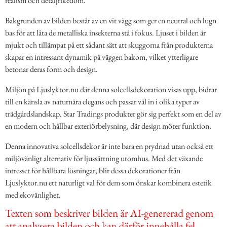
realism och detaljrikedom.
Bakgrunden av bilden består av en vit vägg som ger en neutral och lugn
bas för att låta de metalliska insekterna stå i fokus. Ljuset i bilden är
mjukt och tillämpat på ett sådant sätt att skuggorna från produkterna
skapar en intressant dynamik på väggen bakom, vilket ytterligare
betonar deras form och design.
Miljön på Ljuslyktor.nu där denna solcellsdekoration visas upp, bidrar
till en känsla av naturnära elegans och passar väl in i olika typer av
trädgårdslandskap. Star Tradings produkter gör sig perfekt som en del av
en modern och hållbar exteriörbelysning, där design möter funktion.
Denna innovativa solcellsdekor är inte bara en prydnad utan också ett
miljövänligt alternativ för ljussättning utomhus. Med det växande
intresset för hållbara lösningar, blir dessa dekorationer från
Ljuslyktor.nu ett naturligt val för dem som önskar kombinera estetik
med ekovänlighet.