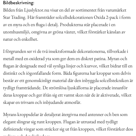
Bildbeskrivning:
Bilden från Ljuslyktor.nu visar en del av sortimentet från varumärket
Star Trading. Här framträder solcellsdekorationen Oxida 2-pack i form
av en myra och en fluga i detalj. Produkterna står placerade i en
utomhusmiljö, omgivna av gröna växter, vilket förstärker känslan av
natur och enkelhet.
I förgrunden ser vi de två insektsformade dekorationerna, tillverkade i
metall med en oxiderad yta som ger dem en diskret patina. Myran och
flugan är designade med väl synliga linjer och kurvor, vilket bidrar till en
distinkt och iögonfallande form. Båda figurerna har kroppar som delvis
består av ett genomskinligt material där den inbyggda solcellstekniken är
tydligt framträdande. De strömlösa ljuskällorna är placerade innanför
deras kroppar och ger ifrån sig ett varmt sken när de är aktiverade, vilket
skapar en trivsam och inbjudande atmosfär.
Myrans kroppsdelar är detaljerat återgivna med antenner och ben som
elegant slingrar sig runt kroppen. Flugan är utrustad med tydligt
definierade vingar som sträcker sig ut från kroppen, vilket förstärker dess