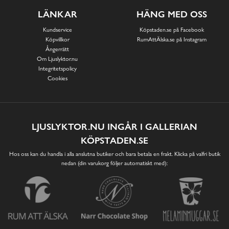
LÄNKAR
HÄNG MED OSS
Kundservice
Köpstaden.se på Facebook
Köpvillkor
RumAttÄlska.se på Instagram
Ångerrätt
Om Ljuslyktor.nu
Integritetspolicy
Cookies
LJUSLYKTOR.NU INGÅR I GALLERIAN
KÖPSTADEN.SE
Hos oss kan du handla i alla anslutna butiker och bara betala en frakt. Klicka på valfri butik
nedan (din varukorg följer automatiskt med):