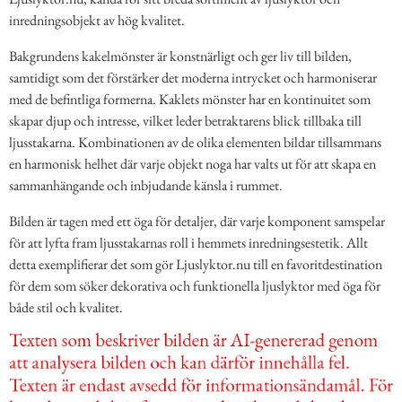
inredningsobjekt av hög kvalitet.
Bakgrundens kakelmönster är konstnärligt och ger liv till bilden,
samtidigt som det förstärker det moderna intrycket och harmoniserar
med de befintliga formerna. Kaklets mönster har en kontinuitet som
skapar djup och intresse, vilket leder betraktarens blick tillbaka till
ljusstakarna. Kombinationen av de olika elementen bildar tillsammans
en harmonisk helhet där varje objekt noga har valts ut för att skapa en
sammanhängande och inbjudande känsla i rummet.
Bilden är tagen med ett öga för detaljer, där varje komponent samspelar
för att lyfta fram ljusstakarnas roll i hemmets inredningsestetik. Allt
detta exemplifierar det som gör Ljuslyktor.nu till en favoritdestination
för dem som söker dekorativa och funktionella ljuslyktor med öga för
både stil och kvalitet.