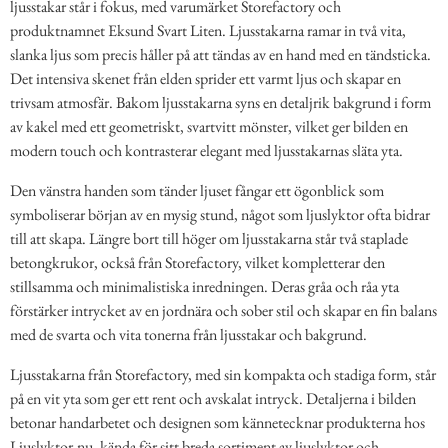
ljusstakar står i fokus, med varumärket Storefactory och
produktnamnet Eksund Svart Liten. Ljusstakarna ramar in två vita,
slanka ljus som precis håller på att tändas av en hand med en tändsticka.
Det intensiva skenet från elden sprider ett varmt ljus och skapar en
trivsam atmosfär. Bakom ljusstakarna syns en detaljrik bakgrund i form
av kakel med ett geometriskt, svartvitt mönster, vilket ger bilden en
modern touch och kontrasterar elegant med ljusstakarnas släta yta.
Den vänstra handen som tänder ljuset fångar ett ögonblick som
symboliserar början av en mysig stund, något som ljuslyktor ofta bidrar
till att skapa. Längre bort till höger om ljusstakarna står två staplade
betongkrukor, också från Storefactory, vilket kompletterar den
stillsamma och minimalistiska inredningen. Deras gråa och råa yta
förstärker intrycket av en jordnära och sober stil och skapar en fin balans
med de svarta och vita tonerna från ljusstakar och bakgrund.
Ljusstakarna från Storefactory, med sin kompakta och stadiga form, står
på en vit yta som ger ett rent och avskalat intryck. Detaljerna i bilden
betonar handarbetet och designen som kännetecknar produkterna hos
Ljuslyktor.nu, kända för sitt breda sortiment av ljuslyktor och