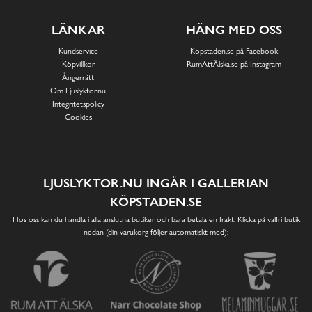
LÄNKAR
HÄNG MED OSS
Kundservice
Köpstaden.se på Facebook
Köpvillkor
RumAttÄlska.se på Instagram
Ångerrätt
Om Ljuslyktor.nu
Integritetspolicy
Cookies
LJUSLYKTOR.NU INGÅR I GALLERIAN
KÖPSTADEN.SE
Hos oss kan du handla i alla anslutna butiker och bara betala en frakt. Klicka på valfri butik
nedan (din varukorg följer automatiskt med):