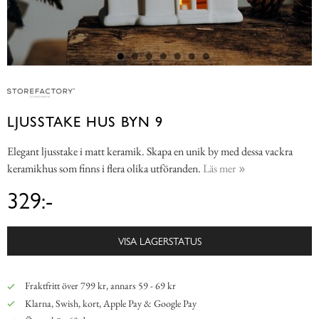
LJUSSTAKE HUS BYN 9
Elegant ljusstake i matt keramik. Skapa en unik by med dessa vackra
keramikhus som finns i flera olika utföranden.
Läs mer
329:-
VISA LAGERSTATUS
Fraktfritt över 799 kr, annars 59 - 69 kr
Klarna, Swish, kort, Apple Pay & Google Pay