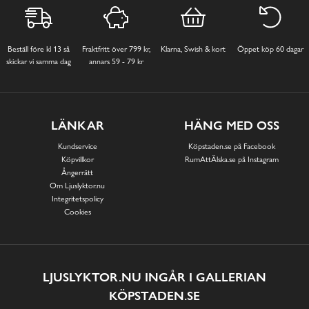
Beställ före kl 13 så
Fraktfritt över 799 kr,
Klarna, Swish & kort
Öppet köp 60 dagar
skickar vi samma dag
annars 59 - 79 kr
LÄNKAR
HÄNG MED OSS
Kundservice
Köpstaden.se på Facebook
Köpvillkor
RumAttÄlska.se på Instagram
Ångerrätt
Om Ljuslyktor.nu
Integritetspolicy
Cookies
LJUSLYKTOR.NU INGÅR I GALLERIAN
KÖPSTADEN.SE