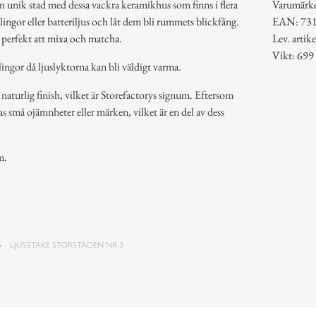
en unik stad med dessa vackra keramikhus som finns i flera
Varumärk
ingor eller batteriljus och låt dem bli rummets blickfång.
EAN: 73
, perfekt att mixa och matcha.
Lev. arti
Vikt: 699
lingor då ljuslyktorna kan bli väldigt varma.
turlig finish, vilket är Storefactorys signum. Eftersom
as små ojämnheter eller märken, vilket är en del av dess
m.
LJUSSTAKE STORSTADEN NR 3