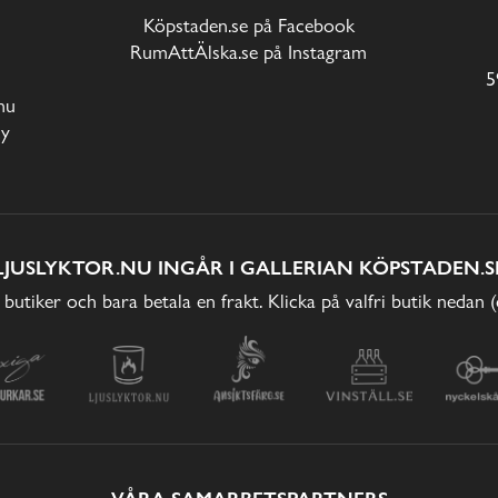
Köpstaden.se på Facebook
RumAttÄlska.se på Instagram
5
nu
cy
LJUSLYKTOR.NU INGÅR I GALLERIAN KÖPSTADEN.S
 butiker och bara betala en frakt. Klicka på valfri butik nedan 