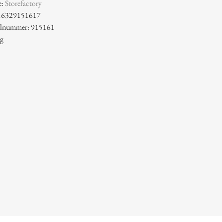
e:
Storefactory
16329151617
kelnummer: 915161
 g