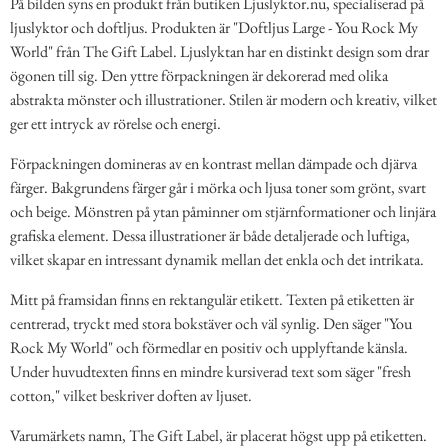
På bilden syns en produkt från butiken Ljuslyktor.nu, specialiserad på
ljuslyktor och doftljus. Produkten är "Doftljus Large - You Rock My
World" från The Gift Label. Ljuslyktan har en distinkt design som drar
ögonen till sig. Den yttre förpackningen är dekorerad med olika
abstrakta mönster och illustrationer. Stilen är modern och kreativ, vilket
ger ett intryck av rörelse och energi.
Förpackningen domineras av en kontrast mellan dämpade och djärva
färger. Bakgrundens färger går i mörka och ljusa toner som grönt, svart
och beige. Mönstren på ytan påminner om stjärnformationer och linjära
grafiska element. Dessa illustrationer är både detaljerade och luftiga,
vilket skapar en intressant dynamik mellan det enkla och det intrikata.
Mitt på framsidan finns en rektangulär etikett. Texten på etiketten är
centrerad, tryckt med stora bokstäver och väl synlig. Den säger "You
Rock My World" och förmedlar en positiv och upplyftande känsla.
Under huvudtexten finns en mindre kursiverad text som säger "fresh
cotton," vilket beskriver doften av ljuset.
Varumärkets namn, The Gift Label, är placerat högst upp på etiketten.