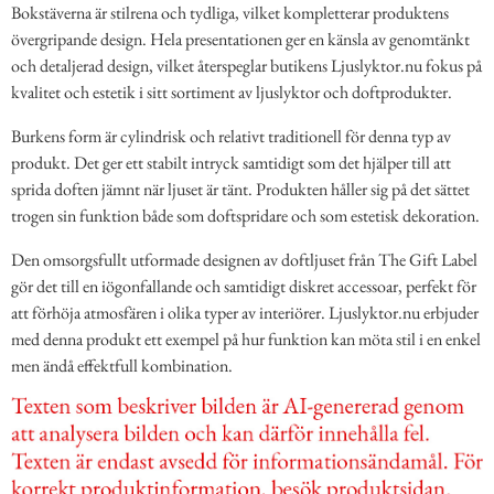
Bokstäverna är stilrena och tydliga, vilket kompletterar produktens
övergripande design. Hela presentationen ger en känsla av genomtänkt
och detaljerad design, vilket återspeglar butikens Ljuslyktor.nu fokus på
kvalitet och estetik i sitt sortiment av ljuslyktor och doftprodukter.
Burkens form är cylindrisk och relativt traditionell för denna typ av
produkt. Det ger ett stabilt intryck samtidigt som det hjälper till att
sprida doften jämnt när ljuset är tänt. Produkten håller sig på det sättet
trogen sin funktion både som doftspridare och som estetisk dekoration.
Den omsorgsfullt utformade designen av doftljuset från The Gift Label
gör det till en iögonfallande och samtidigt diskret accessoar, perfekt för
att förhöja atmosfären i olika typer av interiörer. Ljuslyktor.nu erbjuder
med denna produkt ett exempel på hur funktion kan möta stil i en enkel
men ändå effektfull kombination.