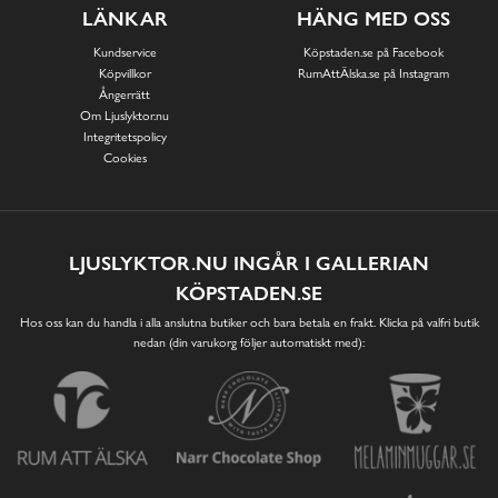
LÄNKAR
HÄNG MED OSS
Kundservice
Köpstaden.se på Facebook
Köpvillkor
RumAttÄlska.se på Instagram
Ångerrätt
Om Ljuslyktor.nu
Integritetspolicy
Cookies
LJUSLYKTOR.NU INGÅR I GALLERIAN
KÖPSTADEN.SE
Hos oss kan du handla i alla anslutna butiker och bara betala en frakt. Klicka på valfri butik
nedan (din varukorg följer automatiskt med):