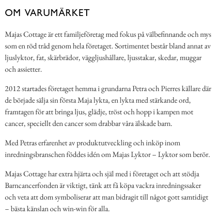
OM VARUMÄRKET
Majas Cottage är ett familjeföretag med fokus på välbefinnande och mys
som en röd tråd genom hela företaget. Sortimentet består bland annat av
ljuslyktor, fat, skärbrädor, väggljushållare, ljusstakar, skedar, muggar
och assietter.
2012 startades företaget hemma i grundarna Petra och Pierres källare där
de började sälja sin första Maja lykta, en lykta med stärkande ord,
framtagen för att bringa ljus, glädje, tröst och hopp i kampen mot
cancer, speciellt den cancer som drabbar våra älskade barn.
Med Petras erfarenhet av produktutveckling och inköp inom
inredningsbranschen föddes idén om Majas Lyktor – Lyktor som berör.
Majas Cottage har extra hjärta och själ med i företaget och att stödja
Barncancerfonden är viktigt, tänk att få köpa vackra inredningssaker
och veta att dom symboliserar att man bidragit till något gott samtidigt
– bästa känslan och win-win för alla.