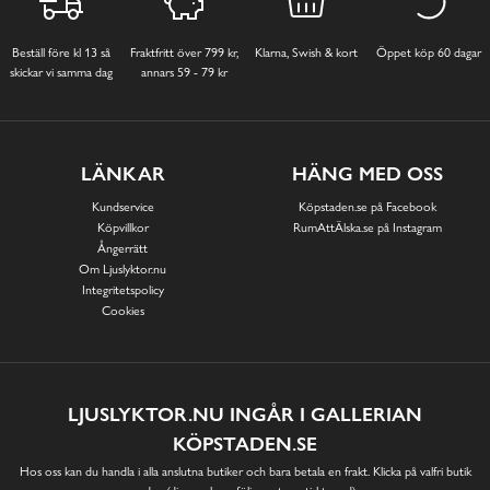
Beställ före kl 13 så
Fraktfritt över 799 kr,
Klarna, Swish & kort
Öppet köp 60 dagar
skickar vi samma dag
annars 59 - 79 kr
LÄNKAR
HÄNG MED OSS
Kundservice
Köpstaden.se på Facebook
Köpvillkor
RumAttÄlska.se på Instagram
Ångerrätt
Om Ljuslyktor.nu
Integritetspolicy
Cookies
LJUSLYKTOR.NU INGÅR I GALLERIAN
KÖPSTADEN.SE
Hos oss kan du handla i alla anslutna butiker och bara betala en frakt. Klicka på valfri butik