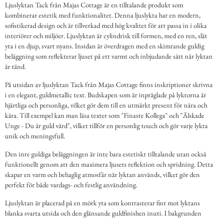
Ljuslyktan Tack från Majas Cottage är en tilltalande produkt som
kombinerar estetik med funktionalitet. Denna ljuslykta har en modern,
sofistikerad design och är tillverkad med hög kvalitet för att passa in i olika
interiörer och miljöer. Ljuslyktan är cylindrisk till formen, med en ren, slät
yta i en djup, svart nyans. Insidan är överdragen med en skimrande guldig
beläggning som reflekterar ljuset på ett varmt och inbjudande sätt när lyktan
är tänd.
På utsidan av ljuslyktan Tack från Majas Cottage finns inskriptioner skrivna
i en elegant, guldmetallic text. Budskapen som är inpräglade på lyktorna är
hjärtliga och personliga, vilket gör dem till en utmärkt present för nära och
kära. Till exempel kan man läsa texter som "Finaste Kollega" och "Älskade
Unge - Du är guld värd", vilket tillför en personlig touch och gör varje lykta
unik och meningsfull.
Den inre guldiga beläggningen är inte bara estetiskt tilltalande utan också
funktionellt genom att den maximera ljusets reflektion och spridning. Detta
skapar en varm och behaglig atmosfär när lyktan används, vilket gör den
perfekt för både vardags- och festlig användning.
Ljuslyktan är placerad på en mörk yta som kontrasterar fint mot lyktans
blanka svarta utsida och den glänsande guldfinishen inuti. I bakgrunden