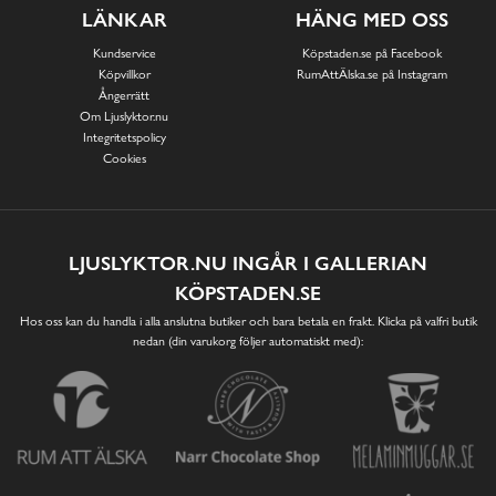
LÄNKAR
HÄNG MED OSS
Kundservice
Köpstaden.se på Facebook
Köpvillkor
RumAttÄlska.se på Instagram
Ångerrätt
Om Ljuslyktor.nu
Integritetspolicy
Cookies
LJUSLYKTOR.NU INGÅR I GALLERIAN
KÖPSTADEN.SE
Hos oss kan du handla i alla anslutna butiker och bara betala en frakt. Klicka på valfri butik
nedan (din varukorg följer automatiskt med):