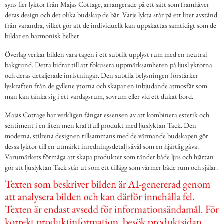
syns fler lyktor från Majas Cottage, arrangerade på ett sätt som framhäver
deras design och det olika budskap de bär. Varje lykta står på ett litet avstånd
från varandra, vilket gör att de individuellt kan uppskattas samtidigt som de
bildar en harmonisk helhet.
Överlag verkar bilden vara tagen i ett subtilt upplyst rum med en neutral
bakgrund. Detta bidrar till att fokusera uppmärksamheten på ljusl yktorna
och deras detaljerade inristningar. Den subtila belysningen förstärker
lyskraften från de gyllene ytorna och skapar en inbjudande atmosfär som
man kan tänka sig i ett vardagsrum, sovrum eller vid ett dukat bord.
Majas Cottage har verkligen fångat essensen av att kombinera estetik och
sentiment i en liten men kraftfull produkt med ljuslyktan Tack. Den
moderna, stilrena designen tillsammans med de värmande budskapen gör
dessa lyktor till en utmärkt inredningsdetalj såväl som en hjärtlig gåva.
Varumärkets förmåga att skapa produkter som tänder både ljus och hjärtan
gör att ljuslyktan Tack står ut som ett tillägg som värmer både rum och själar.